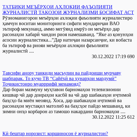
ТАТБИҚИ МЕЪЁРҲОИ АХЛОҚИИ ФАЪОЛИЯТИ
ЖУРНАЛИСТӢ ТАҚОЗОИ ЖУРНАЛИЗМИ БОСИФАТ АСТ
Рӯзноманигорон меъёрҳои ахлоқии фаъолияти журналистиро
ҳамчун воситаи мониторинги сифати мундариҷаи ВАО
эътироф мекунанд, аммо мегӯянд имрӯз он меъёрҳо дар
расонаҳои хабарӣ чандон риоя намешаванд. “Яке аз қонунҳои
асосии журналистика...”Дар натиҷаи назарсанҷие, ки вобаста
ба эътироф ва риояи меъёрҳои ахлоқии фаъолияти
журналистӣ ....
30.12.2022 17:19
690
Тавсифи анору танқиди масъулин ва пайдоиши мурчаву
шабпарак. То куҷо ТВ “Сайёҳӣ ва ҳунарҳои мардумӣ”
Тоҷикистонро муарррифӣ менамояд?
Дар бораи мазмуну муҳтавои барномаҳои телевизионии
кишвар чӣ дар доираҳои касбӣ ва чӣ дар шабакаҳои иҷтимоӣ
баҳсҳо ба миён меоянд. Хоса, дар шабакаҳои иҷтимоӣ ва
расонаҳои мустақил матолиб ва баҳсҳое пайдо мешаванд, ки
зимни онҳо корбарон аз тамошо накардани барномаҳои ....
30.12.2022 11:25
612
Кӣ бештар норозист: коршиносон ё журналистон?