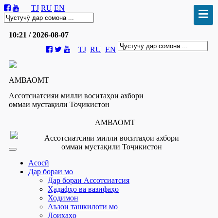
TJ
RU
EN
10:21 / 2026-08-07
TJ
RU
EN
АМВАОМТ
Ассотсиатсияи милли воситаҳои ахбори
оммаи мустақили Тоҷикистон
АМВАОМТ
Ассотсиатсияи милли воситаҳои ахбори
оммаи мустақили Тоҷикистон
Асосӣ
Дар бораи мо
Дар бораи Ассотсиатсия
Ҳадафҳо ва вазифаҳо
Ходимон
Аъзои ташкилоти мо
Лоиҳаҳо