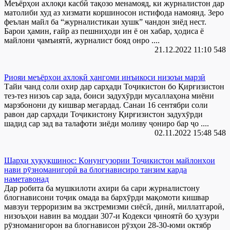
Меъёрҳои ахлоқи касбӣ тақозо менамояд, ки журналистон дар
матолиби худ аз хизмати коршиносон истифода намоянд. Зеро
феълан майл ба “журналистикаи хушк” чандон зиёд нест.
Барои ҳамин, ғайр аз пешниҳоди ин ё он хабар, ҳодиса ё
майлони ҷамъиятӣ, журналист бояд онро ....
21.12.2022 11:10
548
Риояи меъёрҳои ахлоқӣ ҳангоми инъикоси низоъи марзӣ
Тайи чанд соли охир дар сарҳади Тоҷикистон бо Қирғизистон
тез-тез низоъ сар зада, боиси задухӯрди мусаллаҳона миёни
марзбонони ду кишвар мегардад. Санаи 16 сентябри соли
равон дар сарҳади Тоҷикистону Қирғизистон задухӯрди
шадид сар зад ва талафоти зиёди моливу ҷониро бар ҷо ....
02.11.2022 15:48
548
Шарҳи ҳуқуқшинос: Қонунгузории Тоҷикистон майлонҳои
нави рӯзноманигорӣ ва блогнависиро танзим карда
наметавонад
Дар робита ба мушкилоти ахири ба сари журналистону
блогнависони тоҷик омада ва бархӯрди мақомоти кишвар
мавзуи терроризим ва экстремизми сиёсӣ, динӣ, миллатгароӣ,
низоъҳои навин ва моддаи 307-и Кодекси ҷиноятӣ бо ҳузури
рӯзноманигорон ва блогнависон рӯзҳои 28-30-юми октябр