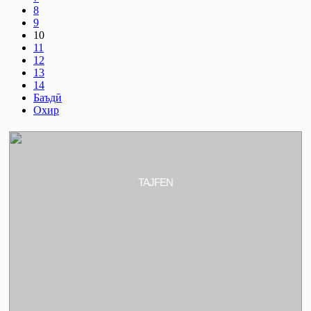
8
9
10
11
12
13
14
Баъдӣ
Охир
TAJFEN