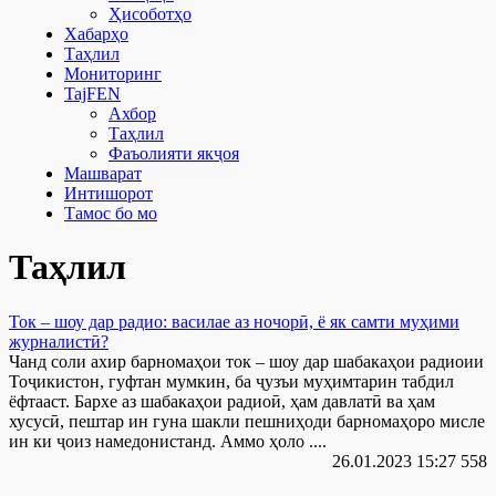
Ҳисоботҳо
Хабарҳо
Таҳлил
Мониторинг
TajFEN
Ахбор
Таҳлил
Фаъолияти якҷоя
Машварат
Интишорот
Тамос бо мо
Таҳлил
Ток – шоу дар радио: василае аз ночорӣ, ё як самти муҳими
журналистӣ?
Чанд соли ахир барномаҳои ток – шоу дар шабакаҳои радиоии
Тоҷикистон, гуфтан мумкин, ба ҷузъи муҳимтарин табдил
ёфтааст. Бархе аз шабакаҳои радиоӣ, ҳам давлатӣ ва ҳам
хусусӣ, пештар ин гуна шакли пешниҳоди барномаҳоро мисле
ин ки ҷоиз намедонистанд. Аммо ҳоло ....
26.01.2023 15:27
558