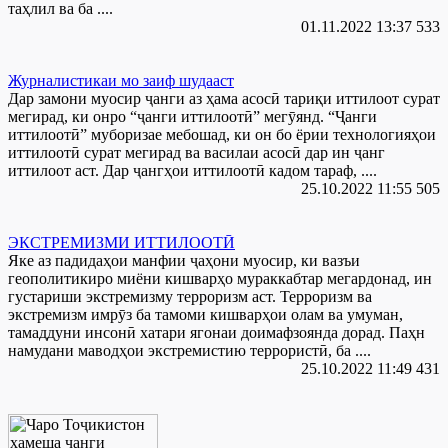
таҳлил ва ба ....
01.11.2022 13:37
533
Журналистикаи мо заиф шудааст
Дар замони муосир ҷанги аз ҳама асосӣ тариқи иттилоот сурат
мегирад, ки онро “ҷанги иттилоотӣ” мегӯянд. “Ҷанги
иттилоотӣ” муборизае мебошад, ки он бо ёрии технологияҳои
иттилоотӣ сурат мегирад ва василаи асосӣ дар ин ҷанг
иттилоот аст. Дар ҷангҳои иттилоотӣ кадом тараф, ....
25.10.2022 11:55
505
ЭКСТРЕМИЗМИ ИТТИЛООТӢ
Яке аз падидаҳои манфии ҷаҳони муосир, ки вазъи
геополитикиро миёни кишварҳо мураккабтар мегардонад, ин
густариши экстремизму терроризм аст. Терроризм ва
экстремизм имрӯз ба тамоми кишварҳои олам ва умуман,
тамаддуни инсонӣ хатари ягонаи доимафзоянда дорад. Паҳн
намудани маводҳои экстремистию террористӣ, ба ....
25.10.2022 11:49
431