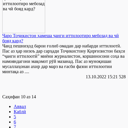
Чаро Тоҷикистон ҳамеша ҷанги иттилоотиро мебозад ва чӣ
бояд кард?
Чанд пешниҳод барои ғолиб омадан дар набарди иттилоотӣ.
Пас аз ҳар низоъ дар сарҳади Тоҷикистону Қирғизистон баҳси
“ҷанги иттилоотӣ” миёни журналистон, коршиносони соҳа ва
намояндагони мақомот рӯй мазанад. Пас аз муноқишаи
мусаллаҳонаи ахир дар марз ва ғасби фазои иттилоотии
минтақа аз ....
13.10.2022 15:21
528
Саҳифаи 10 аз 14
Аввал
Қаблӣ
5
6
7