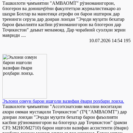
Ташкилоти ҷамъиятии "АМВАОМТ" рӯзноманигорон,
блогерон ва донишҷӯёни факултетҳои журналистикаро аз
шаҳри Бохтар ва манотиқи атрофи он барои иштирок дар
тренинги серуза дар доираи лоиҳаи "Эҷоди муҳити бехатар
барои фаъолияти касбии рӯзноманигорон ва блогерон дар
Тоҷикистон" даъват менамояд. Дар чорабинӣ суолҳои зерин
мавриди ....
10.07.2026 14:54
195
Эълони озмун барои ишғоли вазифаи ёвари роҳбари лоиҳа.
Ташкилоти ҷамъиятии "Ассотсиатсияи миллии воситаҳои
ахори оммаи мустақили Тоҷикистон" (ТҶ "АМВАОМТ") дар
доираи лоиҳаи "Эҷоди муҳити бехатар барои фаъолияти
касбии рӯзноманигорон ва блогерҳо дар Тоҷикистон" (рамзи
CFI: M2HOM2710) барои ишғоли вазифаи ассистенти (ёвари)