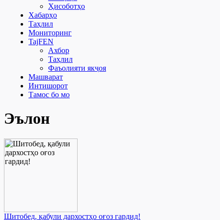
Ҳисоботҳо
Хабарҳо
Таҳлил
Мониторинг
TajFEN
Ахбор
Таҳлил
Фаъолияти якҷоя
Машварат
Интишорот
Тамос бо мо
Эълон
Шитобед, қабули дархостҳо оғоз гардид!