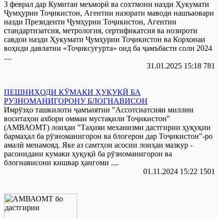
3 феврал дар Кумитаи меъморӣ ва сохтмони назди Ҳукумати
Ҷумҳурии Тоҷикистон, Агентии назорати маводи нашъаовари
назди Президенти Ҷумҳурии Тоҷикистон, Агентии
стандартизатсия, метрология, сертификатсия ва нозироти
савдои назди Ҳукумати Ҷумҳурии Тоҷикистон ва Корхонаи
воҳиди давлатии «Тоҷиксуғурта» оид ба ҷамъбасти соли 2024
....
31.01.2025 15:18
781
ПЕШНИҲОДИ КӮМАКИ ҲУҚУҚӢ БА
РУЗНОМАНИГОРОНУ БЛОГНАВИСОН
Имрӯзҳо ташкилоти ҷамъиятии "Ассотсиатсияи миллии
воситаҳои ахбори оммаи мустақили Тоҷикистон"
(АМВАОМТ) лоиҳаи "Таҳияи механизми дастгирии ҳуқуқии
бармаҳал ба рӯзноманигорон ва блогерон дар Тоҷикистон"-ро
амалӣ менамояд. Яке аз самтҳои асосии лоиҳаи мазкур -
расонидани кумаки ҳуқуқӣ ба рӯзноманигорон ва
блогнависони кишвар ҳангоми ....
01.11.2024 15:22
1501