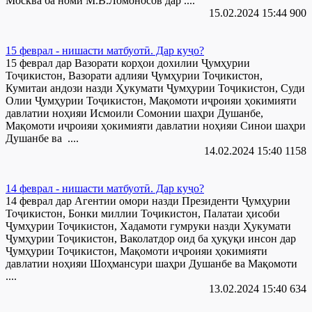
Москва ба номи М.В.Ломоносов дар ....
15.02.2024 15:44
900
15 феврал - нишасти матбуотӣ. Дар куҷо?
15 феврал дар Вазорати корҳои дохилии Ҷумҳурии
Тоҷикистон, Вазорати адлияи Ҷумҳурии Тоҷикистон,
Кумитаи андози назди Ҳукумати Ҷумҳурии Тоҷикистон, Суди
Олии Ҷумҳурии Тоҷикистон, Мақомоти иҷроияи ҳокимияти
давлатии ноҳияи Исмоили Сомонии шаҳри Душанбе,
Мақомоти иҷроияи ҳокимияти давлатии ноҳияи Синои шаҳри
Душанбе ва ....
14.02.2024 15:40
1158
14 феврал - нишасти матбуотӣ. Дар куҷо?
14 феврал дар Агентии омори назди Президенти Ҷумҳурии
Тоҷикистон, Бонки миллии Тоҷикистон, Палатаи ҳисоби
Ҷумҳурии Тоҷикистон, Хадамоти гумруки назди Ҳукумати
Ҷумҳурии Тоҷикистон, Ваколатдор оид ба ҳуқуқи инсон дар
Ҷумҳурии Тоҷикистон, Мақомоти иҷроияи ҳокимияти
давлатии ноҳияи Шоҳмансури шаҳри Душанбе ва Мақомоти
....
13.02.2024 15:40
634