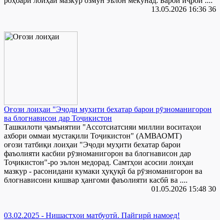
роҳбари лоиҳаи мазкур озмун эълон мекунад. Барои иҷрои ....
13.05.2026 16:36
36
Оғози лоиҳаи "Эҷоди муҳити бехатар барои рӯзноманигорон
ва блогнависон дар Тоҷикистон
Ташкилоти ҷамъиятии "Ассотсиатсияи миллии воситаҳои
ахбори оммаи мустақили Тоҷикистон" (АМВАОМТ)
оғози татбиқи лоиҳаи "Эҷоди муҳити бехатар барои
фаъолияти касбии рӯзноманигорон ва блогнависон дар
Тоҷикистон"-ро эълон медорад. Самтҳои асосии лоиҳаи
мазкур - расонидани кумаки ҳуқуқӣ ба рӯзноманигорон ва
блогнависони кишвар ҳангоми фаъолияти касбӣ ва ....
01.05.2026 15:48
30
03.02.2025 - Нишастҳои матбуотӣ. Пайгирӣ намоед!