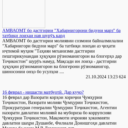
АМВАОМТ бо дастгирии "Хабарнигорони бидуни марз" ба
татбиқи лоиҳаи нав шурӯъ кард
АМВАОМТ бо дастгирии молиявии созмони байналмилалии
"Хабарнигори бидуни марз" ба татбиқи лоиҳаи аз ҷиҳати
иҷтимоӣ муҳим "Таҳияи механизми дастгирии
пешгирикунандаи ҳуқуқии рӯзноманигорон ва блогерҳо дар
Тоҷикистон" шурӯъ намуд. Мақсади ин лоиҳа - дастгирии
ҳуқуқии рӯзноманигорон ва блогерони рӯзноманигор,
шиносонии онҳо бо усулҳои ....
21.10.2024 13:23
624
16 феврал - нишасти матбуотӣ. Дар куҷо?
16 феврал дар Вазорати корҳои хориҷии Ҷумҳурии
Тоҷикистон, Вазорати молияи Ҷумҳурии Тоҷикистон,
Прокуратураи генералии Ҷумҳурии Тоҷикистон, Агентии
назорати давлатии молиявӣ ва мубориза бо коррупсияи
Ҷумҳурии Тоҷикистон, Мақомоти иҷроияи ҳокимияти
давлатии шаҳри Душанбе, Филиали Донишгоҳи давлатии