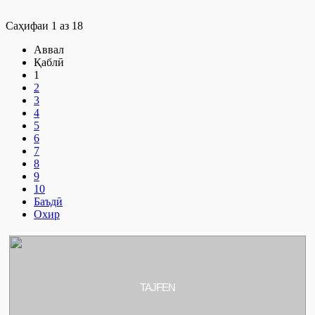
Саҳифаи 1 аз 18
Аввал
Қаблӣ
1
2
3
4
5
6
7
8
9
10
Баъдӣ
Охир
TAJFEN