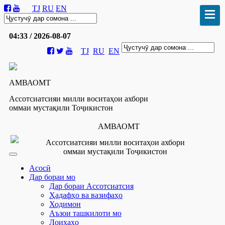
TJ
RU
EN
04:33 / 2026-08-07
TJ
RU
EN
АМВАОМТ
Ассотсиатсияи милли воситаҳои ахбори
оммаи мустақили Тоҷикистон
АМВАОМТ
Ассотсиатсияи милли воситаҳои ахбори
оммаи мустақили Тоҷикистон
Асосӣ
Дар бораи мо
Дар бораи Ассотсиатсия
Ҳадафҳо ва вазифаҳо
Ходимон
Аъзои ташкилоти мо
Лоиҳаҳо