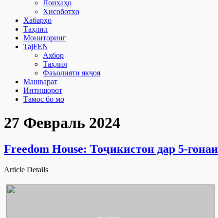
Лоиҳаҳо
Ҳисоботҳо
Хабарҳо
Таҳлил
Мониторинг
TajFEN
Ахбор
Таҳлил
Фаъолияти якҷоя
Машварат
Интишорот
Тамос бо мо
27 Февраль 2024
Freedom House: Тоҷикистон дар 5-гона
Article Details