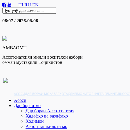
TJ
RU
EN
06:07 / 2026-08-06
АМВАОМТ
Ассотсиатсияи милли воситаҳои ахбори
оммаи мустақили Тоҷикистон
АСОСӢ
ДАР БОРАИ МО
ХАБАРҲО
ТАҲЛИЛ
МОНИТОРИНГ
TAJFEN
ИНТИШОРО
Асосӣ
Дар бораи мо
Дар бораи Ассотсиатсия
Ҳадафҳо ва вазифаҳо
Ходимон
Аъзои ташкилоти мо