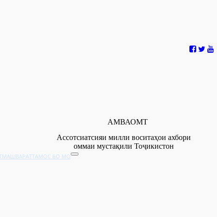
АМВАОМТ
Ассотсиатсияи милли воситаҳои ахбори
оммаи мустақили Тоҷикистон
Т
МАШВАРАТ
ТАМОС БО МО