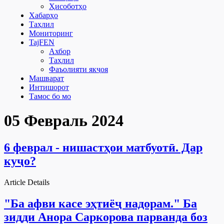
Ҳисоботҳо
Хабарҳо
Таҳлил
Мониторинг
TajFEN
Ахбор
Таҳлил
Фаъолияти якҷоя
Машварат
Интишорот
Тамос бо мо
05 Февраль 2024
6 феврал - нишастҳои матбуотӣ. Дар
куҷо?
Article Details
"Ба афви касе эҳтиёҷ надорам." Ба
зидди Анора Саркорова парванда боз