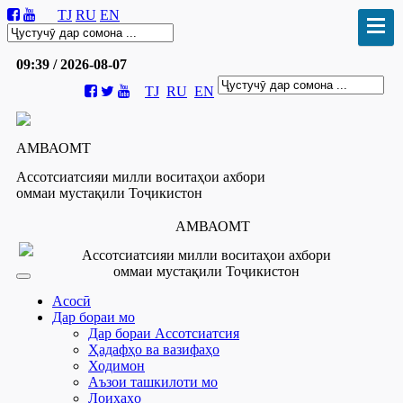
TJ
RU
EN
09:39 / 2026-08-07
TJ
RU
EN
АМВАОМТ
Ассотсиатсияи милли воситаҳои ахбори
оммаи мустақили Тоҷикистон
АМВАОМТ
Ассотсиатсияи милли воситаҳои ахбори
оммаи мустақили Тоҷикистон
Асосӣ
Дар бораи мо
Дар бораи Ассотсиатсия
Ҳадафҳо ва вазифаҳо
Ходимон
Аъзои ташкилоти мо
Лоиҳаҳо