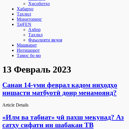
Ҳисоботҳо
Хабарҳо
Таҳлил
Мониторинг
TajFEN
Ахбор
Таҳлил
Фаъолияти якҷоя
Машварат
Интишорот
Тамос бо мо
13 Февраль 2023
Санаи 14-уми феврал кадом ниҳодҳо
нишасти матбуотӣ доир менамоянд?
Article Details
«Илм ва табиат» чӣ пахш мекунад? Аз
сатҳу сифати ин шабакаи ТВ