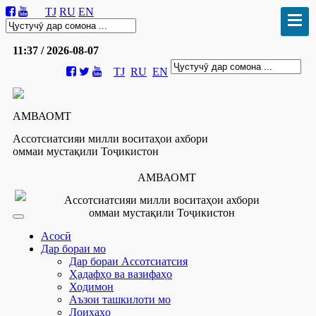
TJ
RU
EN
11:37 / 2026-08-07
TJ
RU
EN
АМВАОМТ
Ассотсиатсияи милли воситаҳои ахбори
оммаи мустақили Тоҷикистон
АМВАОМТ
Ассотсиатсияи милли воситаҳои ахбори
оммаи мустақили Тоҷикистон
Асосӣ
Дар бораи мо
Дар бораи Ассотсиатсия
Ҳадафҳо ва вазифаҳо
Ходимон
Аъзои ташкилоти мо
Лоиҳаҳо