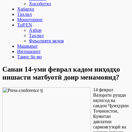
Ҳисоботҳо
Хабарҳо
Таҳлил
Мониторинг
TajFEN
Ахбор
Таҳлил
Фаъолияти якҷоя
Машварат
Интишорот
Тамос бо мо
Санаи 14-уми феврал кадом ниҳодҳо
нишасти матбуотӣ доир менамоянд?
14 феврал
Вазорати рушди
иқтисод ва
савдои Ҷумҳурии
Тоҷикистон,
Кумитаи
давлатии
сармоягузорӣ ва