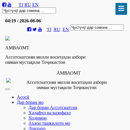
TJ
RU
EN
04:19 / 2026-08-06
TJ
RU
EN
АМВАОМТ
Ассотсиатсияи милли воситаҳои ахбори
оммаи мустақили Тоҷикистон
АМВАОМТ
Ассотсиатсияи милли воситаҳои ахбори
оммаи мустақили Тоҷикистон
Асосӣ
Дар бораи мо
Дар бораи Ассотсиатсия
Ҳадафҳо ва вазифаҳо
Ходимон
Аъзои ташкилоти мо
Лоиҳаҳо