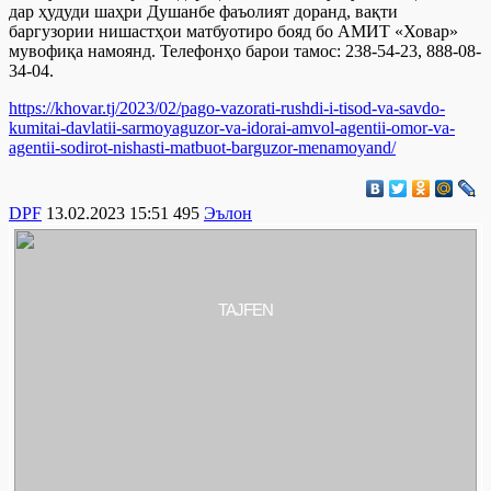
дар ҳудуди шаҳри Душанбе фаъолият доранд, вақти
баргузории нишастҳои матбуотиро бояд бо АМИТ «Ховар»
мувофиқа намоянд. Телефонҳо барои тамос: 238-54-23, 888-08-
34-04.
https://khovar.tj/2023/02/pago-vazorati-rushdi-i-tisod-va-savdo-
kumitai-davlatii-sarmoyaguzor-va-idorai-amvol-agentii-omor-va-
agentii-sodirot-nishasti-matbuot-barguzor-menamoyand/
DPF
13.02.2023 15:51
495
Эълон
TAJFEN