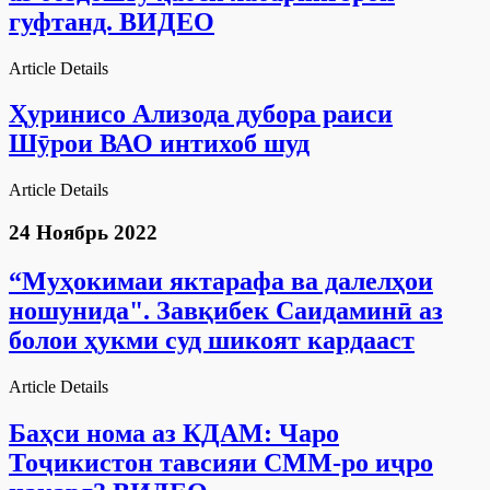
гуфтанд. ВИДЕО
Article Details
Ҳуринисо Ализода дубора раиси
Шӯрои ВАО интихоб шуд
Article Details
24 Ноябрь 2022
“Муҳокимаи яктарафа ва далелҳои
ношунида". Завқибек Саидаминӣ аз
болои ҳукми суд шикоят кардааст
Article Details
Баҳси нома аз КДАМ: Чаро
Тоҷикистон тавсияи СММ-ро иҷро