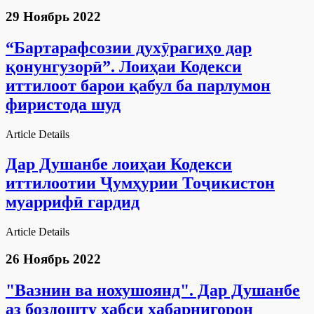
29 Ноябрь 2022
“Бартарафсозии духӯрагиҳо дар
қонунгузорӣ”. Лоиҳаи Кодекси
иттилоот барои қабул ба парлумон
фиристода шуд
Article Details
Дар Душанбе лоиҳаи Кодекси
иттилоотии Ҷумҳурии Тоҷикистон
муаррифӣ гардид
Article Details
26 Ноябрь 2022
"Вазнин ва нохушоянд". Дар Душанбе
аз боздошту ҳабси хабарнигорон