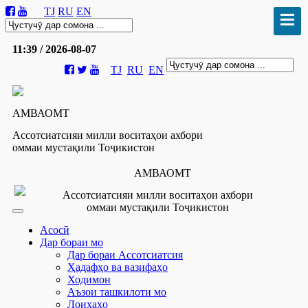
TJ
RU
EN
11:39 / 2026-08-07
TJ
RU
EN
АМВАОМТ
Ассотсиатсияи милли воситаҳои ахбори
оммаи мустақили Тоҷикистон
АМВАОМТ
Ассотсиатсияи милли воситаҳои ахбори
оммаи мустақили Тоҷикистон
Асосӣ
Дар бораи мо
Дар бораи Ассотсиатсия
Ҳадафҳо ва вазифаҳо
Ходимон
Аъзои ташкилоти мо
Лоиҳаҳо