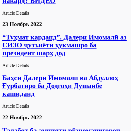
накард? ВИДЕО
Article Details
23 Ноябрь 2022
“Туҳмат карданд”. Далери Имомалӣ аз
СИЗО ҷузъиёти ҳукмашро ба
президент шарҳ дод
Article Details
Баҳси Далери Имомалӣ ва Абдуллоҳ
Ғурбатиро ба Додгоҳи Душанбе
кашиданд
Article Details
22 Ноябрь 2022
Талабот ба амнияти рӯзноманигорон