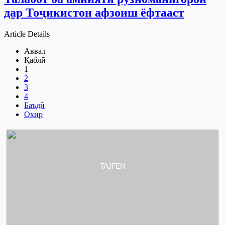
дар Тоҷикистон афзоиш ёфтааст
Article Details
Аввал
Қаблӣ
1
2
3
4
Баъдӣ
Охир
TAJFEN