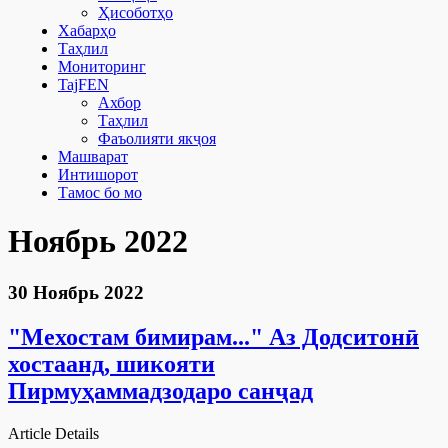
Ҳисоботҳо
Хабарҳо
Таҳлил
Мониторинг
TajFEN
Ахбор
Таҳлил
Фаъолияти якҷоя
Машварат
Интишорот
Тамос бо мо
Ноябрь 2022
30 Ноябрь 2022
"Мехостам бимирам..." Аз Додситонӣ
хостаанд, шикояти
Пирмуҳаммадзодаро санҷад
Article Details