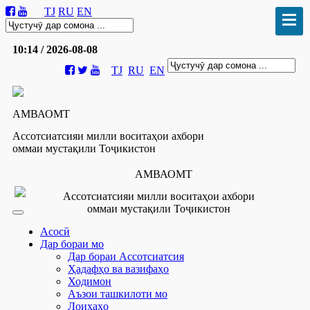
TJ
RU
EN
10:14 / 2026-08-08
TJ
RU
EN
АМВАОМТ
Ассотсиатсияи милли воситаҳои ахбори
оммаи мустақили Тоҷикистон
АМВАОМТ
Ассотсиатсияи милли воситаҳои ахбори
оммаи мустақили Тоҷикистон
Асосӣ
Дар бораи мо
Дар бораи Ассотсиатсия
Ҳадафҳо ва вазифаҳо
Ходимон
Аъзои ташкилоти мо
Лоиҳаҳо