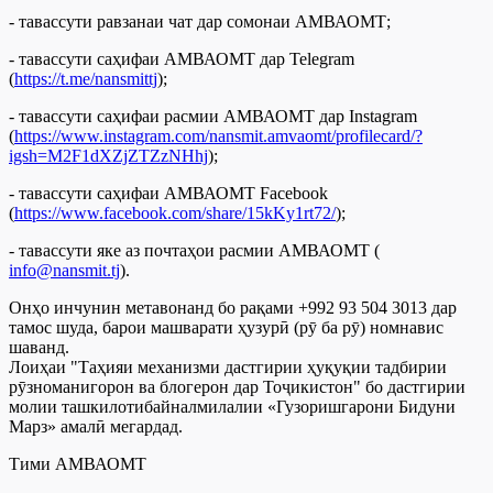
- тавассути равзанаи чат дар сомонаи АМВАОМТ;
- тавассути саҳифаи АМВАОМТ дар Telegram
(
https://t.me/nansmittj
);
- тавассути саҳифаи расмии АМВАОМТ дар Instagram
(
https://www.instagram.com/nansmit.amvaomt/profilecard/?
igsh=M2F1dXZjZTZzNHhj
);
- тавассути саҳифаи АМВАОМТ Facebook
(
https://www.facebook.com/share/15kKy1rt72/
);
- тавассути яке аз почтаҳои расмии АМВАОМТ (
info@nansmit.tj
).
Онҳо инчунин метавонанд бо рақами +992 93 504 3013 дар
тамос шуда, барои машварати ҳузурӣ (рӯ ба рӯ) номнавис
шаванд.
Лоиҳаи "Таҳияи механизми дастгирии ҳуқуқии тадбирии
рӯзноманигорон ва блогерон дар Тоҷикистон" бо дастгирии
молии ташкилотибайналмилалии «Гузоришгарони Бидуни
Марз» амалӣ мегардад.
Тими АМВАОМТ