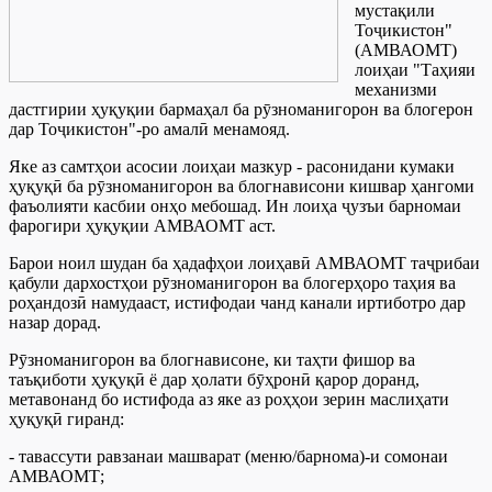
мустақили
Тоҷикистон"
(АМВАОМТ)
лоиҳаи "Таҳияи
механизми
дастгирии ҳуқуқии бармаҳал ба рӯзноманигорон ва блогерон
дар Тоҷикистон"-ро амалӣ менамояд.
Яке аз самтҳои асосии лоиҳаи мазкур - расонидани кумаки
ҳуқуқӣ ба рӯзноманигорон ва блогнависони кишвар ҳангоми
фаъолияти касбии онҳо мебошад. Ин лоиҳа ҷузъи барномаи
фарогири ҳуқуқии АМВАОМТ аст.
Барои ноил шудан ба ҳадафҳои лоиҳавӣ АМВАОМТ таҷрибаи
қабули дархостҳои рӯзноманигорон ва блогерҳоро таҳия ва
роҳандозӣ намудааст, истифодаи чанд канали иртиботро дар
назар дорад.
Рӯзноманигорон ва блогнависоне, ки таҳти фишор ва
таъқиботи ҳуқуқӣ ё дар ҳолати бӯҳронӣ қарор доранд,
метавонанд бо истифода аз яке аз роҳҳои зерин маслиҳати
ҳуқуқӣ гиранд:
- тавассути равзанаи машварат (меню/барнома)-и сомонаи
АМВАОМТ;