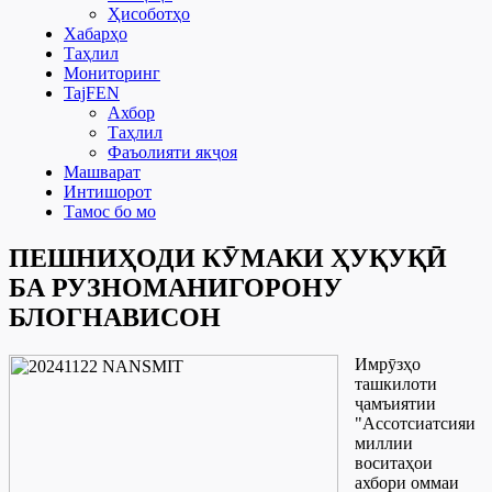
Ҳисоботҳо
Хабарҳо
Таҳлил
Мониторинг
TajFEN
Ахбор
Таҳлил
Фаъолияти якҷоя
Машварат
Интишорот
Тамос бо мо
ПЕШНИҲОДИ КӮМАКИ ҲУҚУҚӢ
БА РУЗНОМАНИГОРОНУ
БЛОГНАВИСОН
Имрӯзҳо
ташкилоти
ҷамъиятии
"Ассотсиатсияи
миллии
воситаҳои
ахбори оммаи