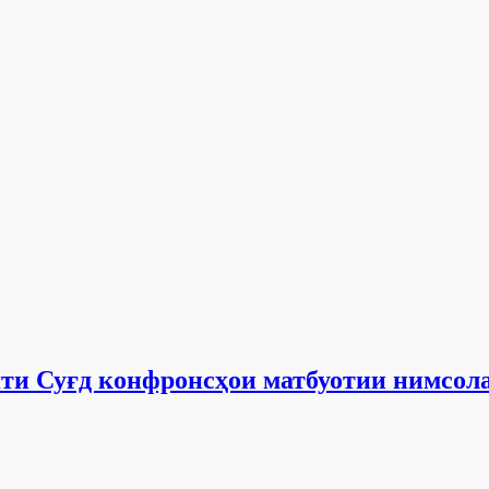
яти Суғд конфронсҳои матбуотии нимсол