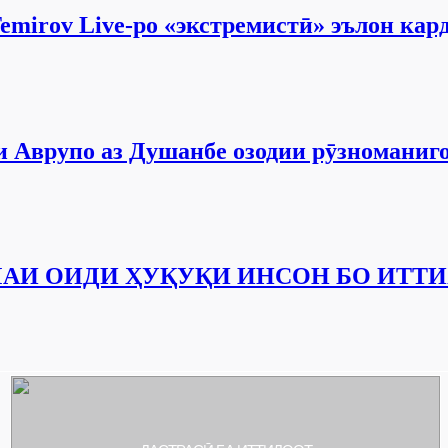
emirov Live-ро «экстремистӣ» эълон кар
и Аврупо аз Душанбе озодии рӯзноманиг
АИ ОИДИ ҲУҚУҚИ ИНСОН БО ИТТИ