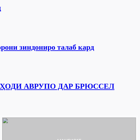
д
орони зиндониро талаб кард
ҲОДИ АВРУПО ДАР БРЮССЕЛ