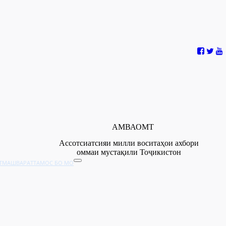
АМВАОМТ
Ассотсиатсияи милли воситаҳои ахбори
оммаи мустақили Тоҷикистон
Т
МАШВАРАТ
ТАМОС БО МО