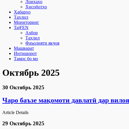
Лоиҳаҳо
Ҳисоботҳо
Хабарҳо
Таҳлил
Мониторинг
TajFEN
Ахбор
Таҳлил
Фаъолияти якҷоя
Машварат
Интишорот
Тамос бо мо
Октябрь 2025
30 Октябрь 2025
Чаро баъзе мақомоти давлатӣ дар вило
Article Details
29 Октябрь 2025