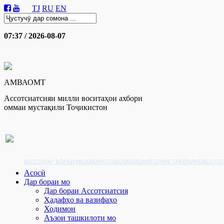
TJ
RU
EN
07:37 / 2026-08-07
АМВАОМТ
Ассотсиатсияи милли воситаҳои ахбори
оммаи мустақили Тоҷикистон
АСОСӢ
ДАР БОРАИ МО
ХАБАРҲО
ТАҲЛИЛ
МОНИТОРИНГ
TAJFEN
ИНТИШОРО
Асосӣ
Дар бораи мо
Дар бораи Ассотсиатсия
Ҳадафҳо ва вазифаҳо
Ходимон
Аъзои ташкилоти мо