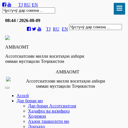
TJ
RU
EN
08:44 / 2026-08-09
TJ
RU
EN
АМВАОМТ
Ассотсиатсияи милли воситаҳои ахбори
оммаи мустақили Тоҷикистон
АМВАОМТ
Ассотсиатсияи милли воситаҳои ахбори
оммаи мустақили Тоҷикистон
Асосӣ
Дар бораи мо
Дар бораи Ассотсиатсия
Ҳадафҳо ва вазифаҳо
Ходимон
Аъзои ташкилоти мо
Лоиҳаҳо