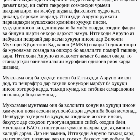
даъват кард, ки сабти такрории созмонҳои ҷомеаи
шаҳрвандиро, ки маҷбур шуданд фаъолияти худро қатъ
диҳанд, фароҳам оваранд. Иттиҳоди Аврупо рӯйхати
парвандаҳои мушаххаси ҳомиёни ҳуқуқи инсон,
ҳуқуқшиносон зиндонишударо ба миён оварда, озодии фаврӣ
ва бидуни шарти онҳоро дархост намуд. Иттиҳоди Аврупо аз
набудани пешравӣ дар вазъи ҳуқуқи инсон дар Вилояти
Мухтори Кӯҳистони Бадахшон (ВМКБ) изҳори Тоҷикистонро
ба муколамаи созанда ва ошкоро бо ақаллияти помирӣ ташвиқ
кард. Иттиҳоди Аврупо аз мақомот даъват ба амал овард, то
стандартҳои байналмилалии мурофиаи одилона риоя карда
шаванд.
Муколама оид ба ҳуқуқи инсон ба Иттиҳоди Аврупо имкон
дод, то пешрафтро дар таҳияи қонунҳои марбут ба ҳуқуқи
инсон эътироф карда, таъкид кунад, ки татбиқи самаранокии
он калидӣ боқӣ мемонад.
Муколамаи мунтазам оид ба волоияти қонун ва ҳуқуқи инсон
ҳамчунон пояи асосии муносибатҳои дуҷониба боқӣ мемонад.
Пешбурди эҳтиром ба ҳуқуқ ва озодиҳои асосии инсон,
бахусус дар соҳаҳои гуногунандешии сиёсӣ, озодии баён,
мустақили ВАО ва иштироки ҷомеаи шаҳрвандӣ, аҳамияти
калидӣ дорад. Дар ин замина, Иттиҳоди Аврупо таъкид кард,
ки пешрафти назаррас дар ин соҳаҳо, бахусус дар робита ба