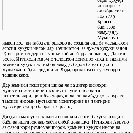
оиди ҳуқуқи
инсонро 17
октябри соли
2025 дар
Брюссел
баргузор
намуданд.
Муколама
имкон дод, ки табодули ошкоро ва созанда оид ба масъалаҳои
асосии ҳуқуқи инсон дар Тоҷикистон, аз ҷумла ҳуқуқи занон,
зӯроварии гендерӣ ва манъи табъиз баррасӣ шаванд. Дар ин
росто, Иттиҳоди Аврупо талошҳои доимиро ҷиҳати таҳкими
заминаи ҳуқуқӣ истиқбол намуда, барои ба натиҷаҳои
мушаххас табдил додани ин ӯҳдадориҳо амали устуворро
ташвиқ кард.
Дар заминаи пешгирии шиканҷа ва дигар шаклҳои
муносибатҳои ғайриинсонӣ, инчунин ислоҳоти
пенитенсиарӣ, ҷонибҳо чораҳои ҳалли камбудиҳо, зарурати
таъсиси низоми мустақили мониторинг ва пайгирии
муассири судиро баррасӣ карданд.
Диққати махсус ба ҳимояи озодиҳои асосӣ, бахусус озодии
баён ва иштирок дар ҳаёти сиёсӣ дода шуд. Иттиҳоди Аврупо
аз фазои кори рӯзноманигорон, ҳомиёни ҳуқуқи инсон ва
ҷомеаи шаҳрвандӣ нигаронии ҷиддӣ изҳор намуда, аз мақомот