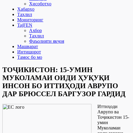
Ҳисоботҳо
Хабарҳо
Таҳлил
Мониторинг
TajFEN
Ахбор
Таҳлил
Фаъолияти якҷоя
Машварат
Интишорот
Тамос бо мо
ТОҶИКИСТОН: 15-УМИН
МУКОЛАМАИ ОИДИ ҲУҚУҚИ
ИНСОН БО ИТТИҲОДИ АВРУПО
ДАР БРЮССЕЛ БАРГУЗОР ГАРДИД
Иттиҳоди
Аврупо ва
Тоҷикистон 15-
умин
Муколамаи