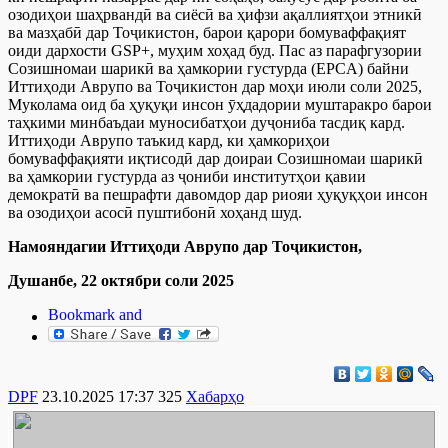
озодиҳои шаҳрвандӣ ва сиёсӣ ва ҳифзи ақаллиятҳои этникӣ
ва мазҳабӣ дар Тоҷикистон, барои қарори бомуваффақият
оиди дархости GSP+, муҳим хоҳад буд. Пас аз парафгузории
Созишномаи шарикӣ ва ҳамкории густурда (EPCA) байни
Иттиҳоди Аврупо ва Тоҷикистон дар моҳи июли соли 2025,
Муколама оид ба ҳуқуқи инсон ӯҳдадории муштаракро барои
таҳкими минбаъдаи муносибатҳои дуҷониба тасдиқ кард.
Иттиҳоди Аврупо таъкид кард, ки ҳамкориҳои
бомуваффақияти иқтисодӣ дар доираи Созишномаи шарикӣ
ва ҳамкории густурда аз ҷониби институтҳои қавии
демократӣ ва пешрафти давомдор дар риояи ҳуқуқҳои инсон
ва озодиҳои асосӣ пуштибонӣ хоҳанд шуд.
Намояндагии Иттиҳоди Аврупо дар Тоҷикистон,
Душанбе, 22 октябри соли 2025
DPF
23.10.2025 17:37
325
Хабарҳо