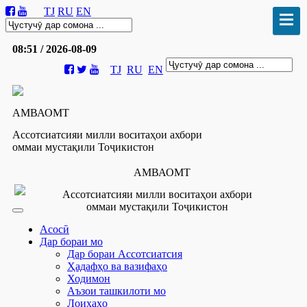
TJ
RU
EN
08:51 / 2026-08-09
TJ
RU
EN
АМВАОМТ
Ассотсиатсияи милли воситаҳои ахбори
оммаи мустақили Тоҷикистон
АМВАОМТ
Ассотсиатсияи милли воситаҳои ахбори
оммаи мустақили Тоҷикистон
Асосӣ
Дар бораи мо
Дар бораи Ассотсиатсия
Ҳадафҳо ва вазифаҳо
Ходимон
Аъзои ташкилоти мо
Лоиҳаҳо