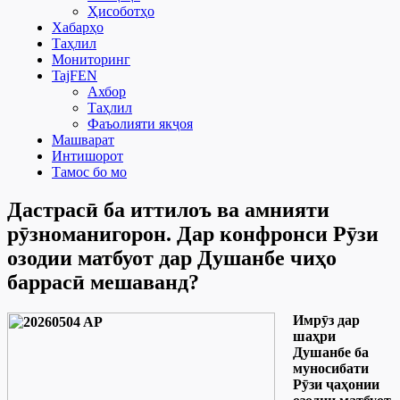
Ҳисоботҳо
Хабарҳо
Таҳлил
Мониторинг
TajFEN
Ахбор
Таҳлил
Фаъолияти якҷоя
Машварат
Интишорот
Тамос бо мо
Дастрасӣ ба иттилоъ ва амнияти
рӯзноманигорон. Дар конфронси Рӯзи
озодии матбуот дар Душанбе чиҳо
баррасӣ мешаванд?
Имрӯз дар
шаҳри
Душанбе ба
муносибати
Рӯзи ҷаҳонии