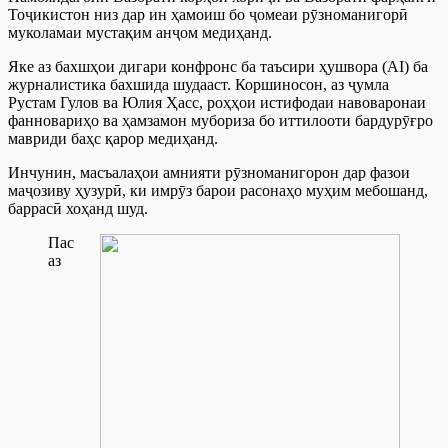
Тоҷикистон низ дар ин ҳамоиш бо ҷомеаи рӯзноманигорӣ
муколамаи мустақим анҷом медиҳанд.
Яке аз бахшҳои дигари конфронс ба таъсири ҳушвора (AI) ба
журналистика бахшида шудааст. Коршиносон, аз ҷумла
Рустам Гулов ва Юлия Ҳасс, роҳҳои истифодаи навоваронаи
фанновариҳо ва ҳамзамон мубориза бо иттилооти бардурӯғро
мавриди баҳс қарор медиҳанд.
Инчунин, масъалаҳои амнияти рӯзноманигорон дар фазои
маҷозиву ҳузурӣ, ки имрӯз барои расонаҳо муҳим мебошанд,
баррасӣ хоҳанд шуд.
Пас
аз