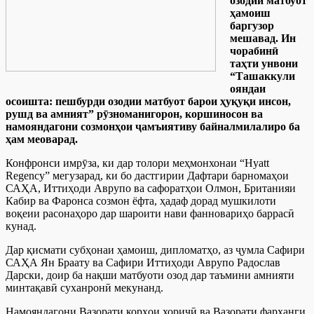
озодии матбуот
ҳамоиш
баргузор
мешавад. Ин
чорабинӣ
таҳти унвони
“Ташаккули
ояндаи
осоишта: пешбурди озодии матбуот барои ҳуқуқи инсон,
рушд ва амният” рӯзноманигорон, коршиносон ва
намояндагони созмонҳои ҷамъиятиву байналмилалиро ба
ҳам меоварад.
Конфронси имрӯза, ки дар толори меҳмонхонаи “Hyatt
Regency” мегузарад, ки бо дастгирии Дафтари барномаҳои
САҲА, Иттиҳоди Аврупо ва сафоратҳои Олмон, Британияи
Кабир ва Фаронса созмон ёфта, ҳадаф дорад мушкилоти
воқеии расонаҳоро дар шароити нави фанновариҳо баррасӣ
кунад.
Дар қисмати субҳонаи ҳамоиш, дипломатҳо, аз ҷумла Сафири
САҲА Ян Браату ва Сафири Иттиҳоди Аврупо Радослав
Дарски, доир ба нақши матбуоти озод дар таъмини амнияти
минтақавӣ суханронӣ мекунанд.
Намояндагони Вазорати корҳои хориҷӣ ва Вазорати фарҳанги