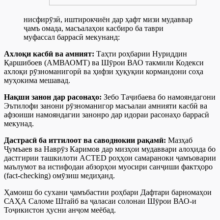
нисфирӯзӣ, иштирокчиён дар ҳафт мизи мудаввар
ҷамъ омада, масъалаҳои касбиро ба таври
муфассал баррасӣ мекунанд:
Ахлоқи касбӣ ва амният:
Таҳти роҳбарии Нуриддин
Қаршибоев (АМВАОМТ) ва Шӯрои ВАО такмили Кодекси
ахлоқи рӯзноманигорӣ ва ҳифзи ҳуқуқии кормандони соҳа
муҳокима мешавад.
Нақши занон дар расонаҳо:
Зебо Таҷибаева бо намояндагони
Эътилофи занони рӯзноманигор масъалаи амнияти касбӣ ва
афзоиши намояндагии занонро дар идораи расонаҳо баррасӣ
мекунад.
Дастрасӣ ба иттилоот ва саводнокии рақамӣ:
Мазҳаб
Ҷумъаев ва Наврӯз Каримов дар мизҳои мудаввари алоҳида бо
дастгирии ташкилоти ACTED роҳҳои самараноки ҷамъоварии
маълумот ва истифодаи абзорҳои муосири санҷиши фактҳоро
(fact-checking) омӯзиш медиҳанд.
Ҳамоиш бо сухани ҷамъбастии роҳбари Дафтари барномаҳои
САҲА Саломе Штайб ва ҷаласаи солонаи Шӯрои ВАО-и
Тоҷикистон ҳусни анҷом меёбад.