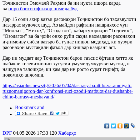
Тоҷикистон Эмомалӣ Раҳмон ба ин нукта ишора карда
ва
онро боиси ифтихор номида буд
.
Дар 15 соли ахир вазъи расонаҳои Тоҷикистон бо таҳаввулоти
назаррас мувоҷеҳ шуд. Аз майдон рафтани нашрияҳое чун
“Миллат”, “Нигоҳ”, “Озодагон”, хабаргузориҳои “Тоҷнеюс”,
“Озодагон” ва ба ҷойи онҳо рӯйи саҳна наомадани расонаҳои
иҷтимоиву сиёсӣ вазъро ба гунае нишон медиҳад, ки ҳузури
расонаҳои мустақили фаъол дар кишвар камранг аст.
Дар ин муддат дар Тоҷикистон барои таъсис ёфтани ҳатто як
шабакаи телевизионии хусусии умумиҷумҳурявӣ мусоидат
нашуд ва талошҳое, ки ҳам дар ин росто сурат гирифт, ба
нокомиҳо анҷомид.
https://asiaplus.news/tg/2026/05/04/dastrasy-ba-ittilo-va-amniyati-
ruznomanigoron-dar-konfronsi-ruzi-ozodii-matbuot-dar-dushanbe-
chiho-barrasy-meshavand/
DPF
04.05.2026 17:33
120
Хабарҳо