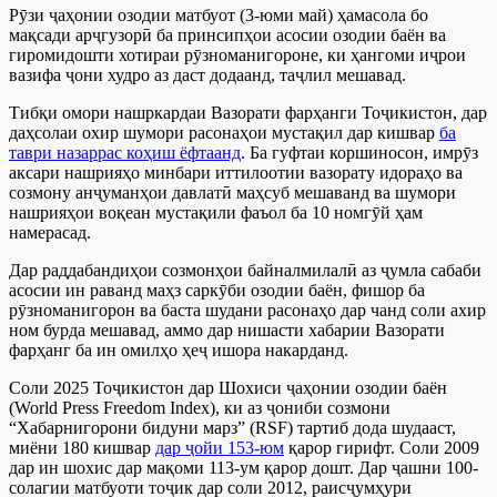
Рӯзи ҷаҳонии озодии матбуот (3-юми май) ҳамасола бо
мақсади арҷгузорӣ ба принсипҳои асосии озодии баён ва
гиромидошти хотираи рӯзноманигороне, ки ҳангоми иҷрои
вазифа ҷони худро аз даст додаанд, таҷлил мешавад.
Тибқи омори нашркардаи Вазорати фарҳанги Тоҷикистон, дар
даҳсолаи охир шумори расонаҳои мустақил дар кишвар
ба
таври назаррас коҳиш ёфтаанд
. Ба гуфтаи коршиносон, имрӯз
аксари нашрияҳо минбари иттилоотии вазорату идораҳо ва
созмону анҷуманҳои давлатӣ маҳсуб мешаванд ва шумори
нашрияҳои воқеан мустақили фаъол ба 10 номгӯй ҳам
намерасад.
Дар раддабандиҳои созмонҳои байналмилалӣ аз ҷумла сабаби
асосии ин раванд маҳз саркӯби озодии баён, фишор ба
рӯзноманигорон ва баста шудани расонаҳо дар чанд соли ахир
ном бурда мешавад, аммо дар нишасти хабарии Вазорати
фарҳанг ба ин омилҳо ҳеҷ ишора накарданд.
Соли 2025 Тоҷикистон дар Шохиси ҷаҳонии озодии баён
(World Press Freedom Index), ки аз ҷониби созмони
“Хабарнигорони бидуни марз” (RSF) тартиб дода шудааст,
миёни 180 кишвар
дар ҷойи 153-юм
қарор гирифт. Соли 2009
дар ин шохис дар мақоми 113-ум қарор дошт. Дар ҷашни 100-
солагии матбуоти тоҷик дар соли 2012, раисҷумҳури