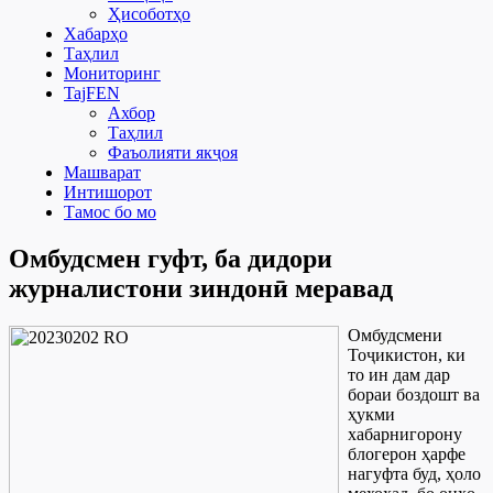
Ҳисоботҳо
Хабарҳо
Таҳлил
Мониторинг
TajFEN
Ахбор
Таҳлил
Фаъолияти якҷоя
Машварат
Интишорот
Тамос бо мо
Омбудсмен гуфт, ба дидори
журналистони зиндонӣ меравад
Омбудсмени
Тоҷикистон, ки
то ин дам дар
бораи боздошт ва
ҳукми
хабарнигорону
блогерон ҳарфе
нагуфта буд, ҳоло