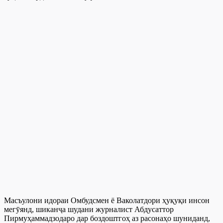
Масъулони идораи Омбудсмен ё Ваколатдори ҳуқуқи инсон
мегӯянд, шиканҷа шудани журналист Абдусаттор
Пирмуҳаммадзодаро дар боздоштгоҳ аз расонаҳо шуниданд,