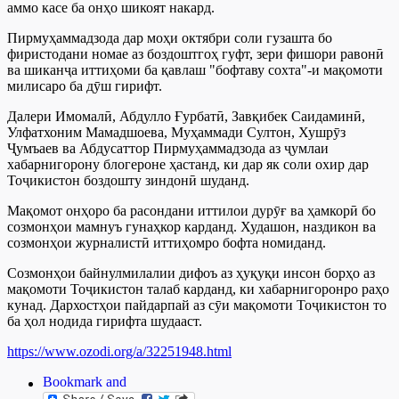
аммо касе ба онҳо шикоят накард.
Пирмуҳаммадзода дар моҳи октябри соли гузашта бо
фиристодани номае аз боздоштгоҳ гуфт, зери фишори равонӣ
ва шиканҷа иттиҳоми ба қавлаш "бофтаву сохта"-и мақомоти
милисаро ба дӯш гирифт.
Далери Имомалӣ, Абдулло Ғурбатӣ, Завқибек Саидаминӣ,
Улфатхоним Мамадшоева, Муҳаммади Султон, Хушрӯз
Ҷумъаев ва Абдусаттор Пирмуҳаммадзода аз ҷумлаи
хабарнигорону блогероне ҳастанд, ки дар як соли охир дар
Тоҷикистон боздошту зиндонӣ шуданд.
Мақомот онҳоро ба расондани иттилои дурӯғ ва ҳамкорӣ бо
созмонҳои мамнуъ гунаҳкор карданд. Худашон, наздикон ва
созмонҳои журналистӣ иттиҳомро бофта номиданд.
Созмонҳои байнулмилалии дифоъ аз ҳуқуқи инсон борҳо аз
мақомоти Тоҷикистон талаб карданд, ки хабарнигоронро раҳо
кунад. Дархостҳои пайдарпай аз сӯи мақомоти Тоҷикистон то
ба ҳол нодида гирифта шудааст.
https://www.ozodi.org/a/32251948.html