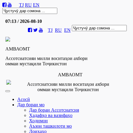
TJ
RU
EN
07:13 / 2026-08-10
TJ
RU
EN
АМВАОМТ
Ассотсиатсияи милли воситаҳои ахбори
оммаи мустақили Тоҷикистон
АМВАОМТ
Ассотсиатсияи милли воситаҳои ахбори
оммаи мустақили Тоҷикистон
Асосӣ
Дар бораи мо
Дар бораи Ассотсиатсия
Ҳадафҳо ва вазифаҳо
Ходимон
Аъзои ташкилоти мо
Лоиҳаҳо