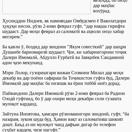
мехоҳад, бо онҳо
дар маҳбас
вохӯрад.
Ҳусниддин Нидоев, як намояндаи Омбудсмен ё Ваколатдори
ҳуқуқи инсон, рӯзи 2-юми феврал гуфт, “дар нақша гирифта
шудааст. Дар моҳи феврал аз саломатӣ ва аҳволи онҳо хабар
мегирем.”
Ба қавли ӯ, боздид дар зиндони "Якум совесткий" дар шаҳри
Душанбе барномарезӣ шудааст. Ҷое, ки хабарнигорони тоҷик
Далери Имомалӣ, Абдулло Ғурбатӣ ва Завқибек Саидаминӣ
адои ҷазо мекунанд.
Мэри Лолор, гузоришгари вижаи Созмони Милал дар моҳи
декабр ва дар поёни сафараш ба Тоҷикистон гуфта буд, Далери
Имомалӣ дар маҳбас ба пизишк ва ёрии тиббӣ ниёз дорад.
Пайвандони Далери Имомалӣ рӯзи 2-юми феврал ба Радиои
Озодӣ гуфтанд, бо ӯ дар охири моҳи декабри соли гузашта
мулоқот карданд.
Зайтуна Иноятова, ҳамсари рӯзноманигори зиндонӣ, гуфт, “ба
назарам, зуком шуда буд. Ҳамон вақт аз саломатияш шикоят
дошт. Баъд аз ин мулоқот чанд дафъаи дигар бо телефон
суҳбат кардем, чизе нагуфт.”