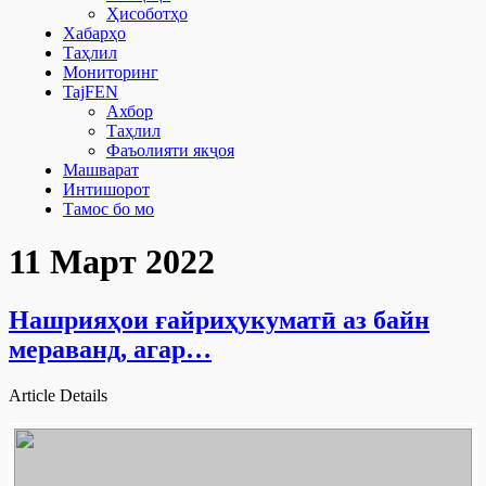
Ҳисоботҳо
Хабарҳо
Таҳлил
Мониторинг
TajFEN
Ахбор
Таҳлил
Фаъолияти якҷоя
Машварат
Интишорот
Тамос бо мо
11 Март 2022
Нашрияҳои ғайриҳукуматӣ аз байн
мераванд, агар…
Article Details