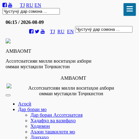
TJ
RU
EN
06:15 / 2026-08-09
TJ
RU
EN
АМВАОМТ
Ассотсиатсияи милли воситаҳои ахбори
оммаи мустақили Тоҷикистон
АМВАОМТ
Ассотсиатсияи милли воситаҳои ахбори
оммаи мустақили Тоҷикистон
Асосӣ
Дар бораи мо
Дар бораи Ассотсиатсия
Ҳадафҳо ва вазифаҳо
Ходимон
Аъзои ташкилоти мо
Лоиҳаҳо