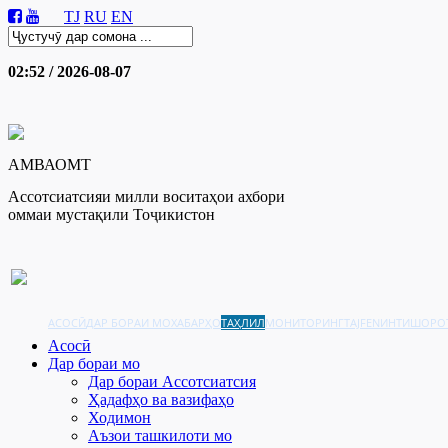
TJ
RU
EN
02:52 / 2026-08-07
АМВАОМТ
Ассотсиатсияи милли воситаҳои ахбори
оммаи мустақили Тоҷикистон
АСОСӢ
ДАР БОРАИ МО
ХАБАРҲО
ТАҲЛИЛ
МОНИТОРИНГ
TAJFEN
ИНТИШОРО
Асосӣ
Дар бораи мо
Дар бораи Ассотсиатсия
Ҳадафҳо ва вазифаҳо
Ходимон
Аъзои ташкилоти мо