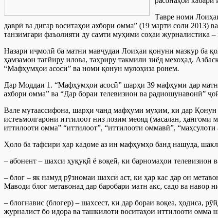
расонаҳои хабарӣ 
Тавре номи Лоиҳаи
даврӣ ва дигар воситаҳои ахбори омма” (19 марти соли 2013) 
танзимгари фаъолияти ду самти муҳими соҳаи журналистика – м
Назари иҷмолӣ ба матни мавҷудаи Лоиҳаи қонуни мазкур ба қо
ҳамзамон тағйиру илова, таҳриру такмили зиёд мехоҳад. Азбас
“Мафҳумҳои асосӣ” ва номи қонун мулоҳиза ронем.
Дар Моддаи 1. “Мафҳумҳои асосӣ” шарҳи 39 мафҳуми дар матни
ахбори омма” ва “Дар бораи телевизион ва радиошунавонӣ” ҷо
Вале мутаассифона, шарҳи чанд мафҳуми муҳим, ки дар Қонун
истеъмолгарони иттилоот низ лозим меояд (масалан, ҳангоми м
иттилооти омма” “иттилоот”, “иттилооти оммавӣ”, “маҳсулоти 
Ҳоло ба тафсири ҳар кадоме аз ин мафҳумҳо банд нашуда, шакл
– абонент – шахси ҳуқуқӣ ё воқеӣ, ки барномаҳои телевизион в
– блог – як намуд рӯзномаи шахсӣ аст, ки ҳар кас дар он метав
Маводи блог метавонад дар баробари матн акс, садо ва навор н
– блогнавис (блогер) – шахсест, ки дар бораи воқеа, ҳодиса, р
журналист бо идора ва ташкилоти воситаҳои иттилооти омма ш