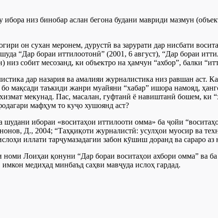
ду ибора низ бинобар аслан бегона будани мавриди мазмун (объек
гири он сухан меронем, дурустӣ ва зарурати дар нисбати воси
да “Дар бораи иттилоотонӣ” (2001, 6 август), “Дар бораи иттило
н) низ собит месозанд, ки объектро на ҳамчун “ахбор”, балки “и
тика дар назария ва амалияи журналистика низ равшан аст. Кал
 бо мақсади таъкиди жанри муайяни “хабар” ишора намояд, ҳан
измат мекунад. Пас, масалан, гуфтанӣ ё навиштанӣ бошем, ки “
фодагари мафҳум то куҷо хушоянд аст?
 шудани ибораи «воситаҳои иттилооти омма» ба ҷойи “воситаҳо
онов, Д., 2004; “Таҳқиқоти журналистӣ: усулҳои муосир ва тех
ислоҳи иллати тарҷумазадагии забон кӯшиш доранд ва сараро аз 
и номи Лоиҳаи қонуни “Дар бораи воситаҳои ахбори омма” ва ба
, имкон медиҳад минбаъд саҳви мавҷуда ислоҳ гардад.