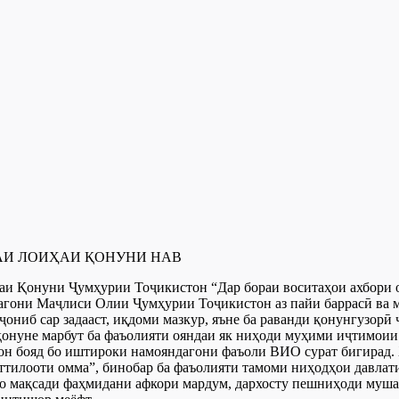
И ЛОИҲАИ ҚОНУНИ НАВ
аи Қонуни Ҷумҳурии Тоҷикистон “Дар бораи воситаҳои ахбори 
они Маҷлиси Олии Ҷумҳурии Тоҷикистон аз пайи баррасӣ ва муҳ
 ҷониб сар задааст, иқдоми мазкур, яъне ба раванди қонунгузорӣ
қонуне марбут ба фаъолияти ояндаи як ниҳоди муҳими иҷтимоии
 он бояд бо иштироки намояндагони фаъоли ВИО сурат бигирад.
ттилооти омма”, бинобар ба фаъолияти тамоми ниҳодҳои давлат
бо мақсади фаҳмидани афкори мардум, дархосту пешниҳоди муш