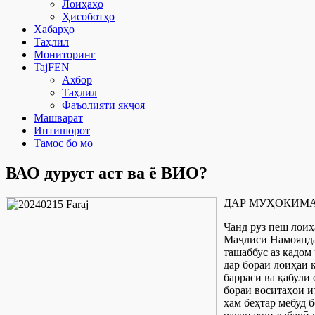
Лоиҳаҳо
Ҳисоботҳо
Хабарҳо
Таҳлил
Мониторинг
TajFEN
Ахбор
Таҳлил
Фаъолияти якҷоя
Машварат
Интишорот
Тамос бо мо
ВАО дуруст аст ва ё ВИО?
ДАР МУҲОКИМА
Чанд рӯз пеш лоиҳ
Маҷлиси Намояндаг
ташаббус аз кадом
дар бораи лоиҳаи 
баррасӣ ва қабули
бораи воситаҳои и
ҳам беҳтар мебуд 