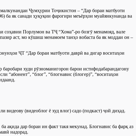
 амалкунандаи Ҷумҳурии Тоҷикистон – “Дар бораи матбуоти
996) ба як санади ҳуқуқии фарогири меъёрҳои муайянкунанда ва
и соҳавии Порлумон ва ТҶ “Хома”-ро бозгӯ менамояд, вале
пазир аст, мо кӯшиш менамоем танҳо вобаста ба як моддаи он –
онунҳои ҶТ “Дар бораи матбуоти даврӣ ва дигар воситаҳои
р баробари худи рӯзноманигорон барои истифодабарандагону
ли “абонент”, “блог”, “блогнавис (блогер)”, “воситаҳои
ндаанд.
и видеову (видеоблог ё худ влог) садо (подкаст) ҷой диҳад.
 ба ақида дар бораи ин факт такя мекунад. Блогнавис ба фарқ аз
мавӣ надорад.