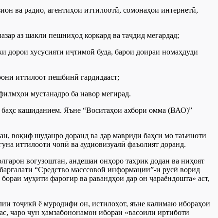
ион ва радио, агентиҳои иттилоотӣ, сомонаҳои интернетӣ,
назар аз шакли пешниҳод коркард ва таҷдид мегардад;
 ки дорои хусусияти иҷтимоӣ буда, барои доираи номаҳдуди
рони иттилоот пешбинӣ гардидааст;
 филмҳои мустанадро ба навор мегирад.
а баҳс кашиданием. Яъне “Воситаҳои ахбори омма (ВАО)”
дан, воқиф шуданро доранд ва дар мавриди баҳси мо таъиноти
гуна иттилооти чопӣ ва аудиовизуалӣ фаъолият доранд.
молгарон вогузоштан, андешаи онҳоро таҳрик додан ва ниҳоят
и барғалати “Средство масссовой информации”-и русӣ ворид
бораи муҳити фарогир ва равандҳои дар он ҷараёндошта» аст,
лии тоҷикӣ ё муродифи он, истилоҳот, яъне калимаю ибораҳои
ас, чаро чун ҳамзабононамон ибораи «васоили иртиботи