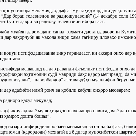
интишор меёфт.
 қонун ишора менамояд, ҳадаф аз муттаҳид кардани ду қонуни
ва “Дар бораи телевизион ва радиошунавонӣ” (14 декабри соли 1
атбуоти даврӣ ва радиову телевизион иборат аст.
лаби муайян даромадани санад, заҳмати дастандаркорони Кумита
ки дар чаҳорчӯби як мақола зикри ҳама тағйиру иловаҳо имконно
 қонун истифодашаванда зикр гардидааст, ки аксари онҳо дар қ
й доштанд.
 истифода мешаванд ва дар раванди фаъолият истифодаи онҳо да
урофиаҳои эҳтимолии судӣ мавриди баҳс қарор мегиранд), ба мис
аудиовизуалӣ”, “наворбардор” аз таваҷҷӯҳи муаллифон берун мо
и дар адабиёти илмӣ роиҷ ва қобили қабули онҳоро меоварем:
а радиоро қабул мекунад;
онад фикру ақида ё мушоҳидаҳои шахсиашро нависад ва ё дар шакл
из ҳамроҳ дошта бошад”.
ӯйдод назари инфиродиашро баён менамояд ва он на ба факт, балки
артномаи (қарордоди) меҳнатӣ ва ё дигар муносибатҳои шартно