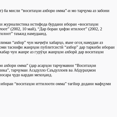
т) ба мисли “воситаҳои ахбори омма”-и мо тарҷума аз забони
таи журналистика истифода бурдани ибораи «воситаҳои
от” (2002, 10 май), “Дар бораи ҳифзи итилоот” (2002, 2
ттилоот” таъкид намудаанд.
имаи “ахбор” чун маҷмӯи хабарҳо, яъне огоҳ намудан аз
гоми таснифи жанрҳои публитсистӣ “ахбор” дар таркиби ибораи
хабар чун жанре аз гурӯҳи жанрҳои ахборӣ дар воситаҳои
и ахбори омма” (дар асарҳои тарҷумавии “Воситаҳои
ника”, тарҷумаи Асадулло Саъдуллоев ва Абдураҳмон
носара ҷудо кардан мехоҳанд.
 ибораи “воситаҳои иттилооти омма” тағйир додани мафҳуми