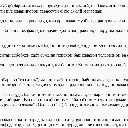
ахбор) барои омма – нашрияҳои даврии чопӣ, шабакаҳои телевиз
яти рӯзноманигорон тавассути онҳо амалӣ мегардад;
дод, падида ва равандҳо, ки сарчашмаи муайян доранд ва сарфи 
ар бораи ашё, фактҳо, воқеаву ҳодисаҳо, раванд, фикру ақидаҳо,
 аудиоӣ ва видеоӣ, ки барои истифодабарандагон ва истеъмолга
оситаи асбобҳои сабт сужа ва пораҳои барномаҳои телевизион ва
силаҳои иттилоъпахшкунӣ, ки ба номи Қонун низ дахл дорад, б
абар” ва “иттилоъ”, маънои хабар додан, баён намудан, огоҳ шу
ъмолгарон) ёфтан, таҳияву омода кардан ва пахш намудани ҳама 
борат набуда, балки инчунин таҳлил намудан, ба баррасии истеъ
қеъ, ибораи “Воситаҳои ахбори омма” ба забони мо чун тарҷума
 русского языка” (Ожегов С.И) барандаи маънои «маълумот дар 
адагӣ тақозо дорад, ки дар ҳолати вуҷуд надоштани калимаи ас
фода гарданд. Дар ин ҷо имкон дорад даъвое низ пеш ояд, ки п