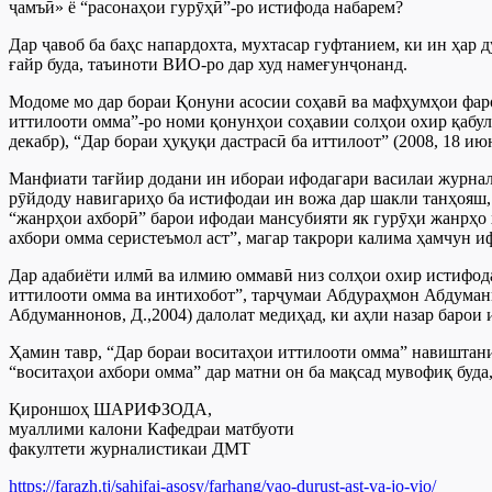
ҷамъӣ» ё “расонаҳои гурӯҳӣ”-ро истифода набарем?
Дар ҷавоб ба баҳс напардохта, мухтасар гуфтанием, ки ин ҳар 
ғайр буда, таъиноти ВИО-ро дар худ намеғунҷонанд.
Модоме мо дар бораи Қонуни асосии соҳавӣ ва мафҳумҳои фаро
иттилооти омма”-ро номи қонунҳои соҳавии солҳои охир қабулшу
декабр), “Дар бораи ҳуқуқи дастрасӣ ба иттилоот” (2008, 18 ию
Манфиати тағйир додани ин ибораи ифодагари василаи журналис
рӯйдоду навигариҳо ба истифодаи ин вожа дар шакли танҳояш,
“жанрҳои ахборӣ” барои ифодаи мансубияти як гурӯҳи жанрҳо х
ахбори омма серистеъмол аст”, магар такрори калима ҳамчун и
Дар адабиёти илмӣ ва илмию оммавӣ низ солҳои охир истифода
иттилооти омма ва интихобот”, тарҷумаи Абдураҳмон Абдуманн
Абдуманнонов, Д.,2004) далолат медиҳад, ки аҳли назар барои 
Ҳамин тавр, “Дар бораи воситаҳои иттилооти омма” навиштан
“воситаҳои ахбори омма” дар матни он ба мақсад мувофиқ буда
Қироншоҳ ШАРИФЗОДА,
муаллими калони Кафедраи матбуоти
факултети журналистикаи ДМТ
https://farazh.tj/sahifai-asosy/farhang/vao-durust-ast-va-jo-vio/