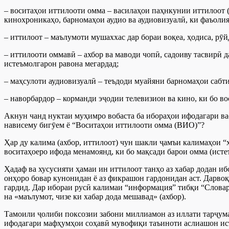
– воситаҳои иттилооти омма – василаҳои паҳнкунии иттилоот (
кинохроникаҳо, барномаҳои аудио ва аудиовизуалӣ, ки фаъоли
– иттилоот – маълумоти мушаххас дар бораи воқеа, ҳодиса, рӯй
– иттилооти оммавӣ – ахбор ва маводи чопӣ, садоиву тасвирӣ д
истеъмолгарон равона мегардад;
– маҳсулоти аудиовизуалӣ – теъдоди муайяни барномаҳои сабти
– наворбардор – корманди эҷодии телевизион ва кино, ки бо в
Акнун чанд нуктаи муҳимро вобаста ба ибораҳои ифодагари ва
нависему бигӯем ё “Воситаҳои иттилооти омма (ВИО)”?
Ҳар ду калима (ахбор, иттилоот) чун шакли ҷамъи калимаҳои “х
воситаҳоеро ифода менамоянд, ки бо мақсади барои омма (исте
Ҳадаф ва хусусияти ҳамаи ин иттилоот танҳо аз хабар додан и
онҳоро бовар кунонидан ё аз фикрашон гардонидан аст. Дарво
гардид. Дар ибораи русӣ калимаи “информация” тибқи “Словарь
на «маълумот, чизе ки хабар дода мешавад» (ахбор).
Тамоили ҷолиби поксозии забони миллиамон аз иллати тарҷумаз
ифодагари мафҳумҳои соҳавӣ мувофиқи таъиноти аслиашон исти