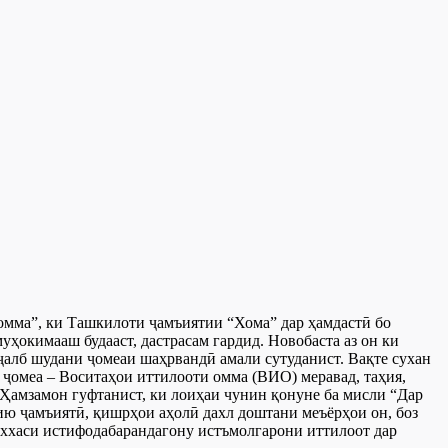
омма”, ки Ташкилоти ҷамъиятии “Хома” дар ҳамдастӣ бо
окимааш будааст, дастрасам гардид. Новобаста аз он ки
 ҷалб шудани ҷомеаи шаҳрвандӣ амали сутуданист. Вақте сухан
 ҷомеа – Воситаҳои иттилооти омма (ВИО) меравад, таҳия,
 Ҳамзамон гуфтанист, ки лоиҳаи чунин қонуне ба мисли “Дар
ию ҷамъиятӣ, қишрҳои аҳолӣ дахл доштани меъёрҳои он, боз
аххаси истифодабарандагону истъмолгарони иттилоот дар