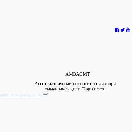
АМВАОМТ
Ассотсиатсияи милли воситаҳои ахбори
оммаи мустақили Тоҷикистон
Т
МАШВАРАТ
ТАМОС БО МО