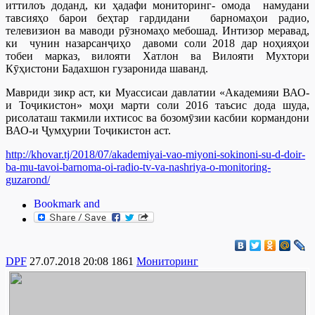
иттилоъ доданд, ки ҳадафи мониторинг- омода намудани
тавсияҳо барои беҳтар гардидани барномаҳои радио,
телевизион ва маводи рӯзномаҳо мебошад. Интизор меравад,
ки чунин назарсанҷиҳо давоми соли 2018 дар ноҳияҳои
тобеи марказ, вилояти Хатлон ва Вилояти Мухтори
Кӯҳистони Бадахшон гузаронида шаванд.
Мавриди зикр аст, ки Муассисаи давлатии «Академияи ВАО-
и Тоҷикистон» моҳи марти соли 2016 таъсис дода шуда,
рисолаташ такмили ихтисос ва бозомӯзии касбии кормандони
ВАО-и Ҷумҳурии Тоҷикистон аст.
http://khovar.tj/2018/07/akademiyai-vao-miyoni-sokinoni-su-d-doir-
ba-mu-tavoi-barnoma-oi-radio-tv-va-nashriya-o-monitoring-
guzarond/
DPF
27.07.2018 20:08
1861
Мониторинг