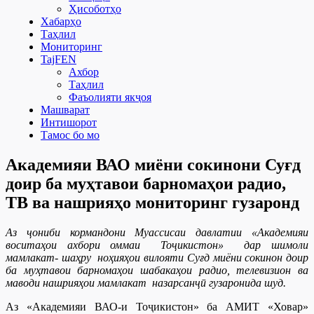
Ҳисоботҳо
Хабарҳо
Таҳлил
Мониторинг
TajFEN
Ахбор
Таҳлил
Фаъолияти якҷоя
Машварат
Интишорот
Тамос бо мо
Академияи ВАО миёни сокинони Суғд
доир ба муҳтавои барномаҳои радио,
ТВ ва нашрияҳо мониторинг гузаронд
Аз ҷониби кормандони Муассисаи давлатии «Академияи
воситаҳои ахбори оммаи Тоҷикистон» дар шимоли
мамлакат- шаҳру ноҳияҳои вилояти Суғд миёни сокинон доир
ба муҳтавои барномаҳои шабакаҳои радио, телевизион ва
маводи нашрияҳои мамлакат назарсанҷӣ гузаронида шуд.
Аз «Академияи ВАО-и Тоҷикистон» ба АМИТ «Ховар»