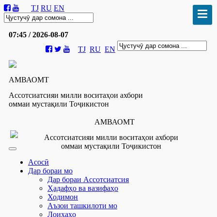
TJ
RU
EN
07:45 / 2026-08-07
TJ
RU
EN
АМВАОМТ
Ассотсиатсияи милли воситаҳои ахбори
оммаи мустақили Тоҷикистон
АМВАОМТ
Ассотсиатсияи милли воситаҳои ахбори
оммаи мустақили Тоҷикистон
Асосӣ
Дар бораи мо
Дар бораи Ассотсиатсия
Ҳадафҳо ва вазифаҳо
Ходимон
Аъзои ташкилоти мо
Лоиҳаҳо