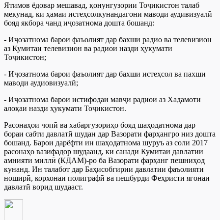
Ятимов ёдовар мешавад, қонунгузории Тоҷикистон талаб
мекунад, ки ҳамаи истеҳсолкунандагони маводи аудивизуалӣ
бояд якбора чанд иҷозатнома дошта бошанд:
- Иҷозатнома барои фаъолият дар бахши радио ва телевизион
аз Кумитаи телевизион ва радиои назди ҳукумати
Тоҷикистон;
- Иҷозатнома барои фаъолият дар бахши истеҳсол ва пахши
маводи аудиовизуалӣ;
- Иҷозатнома барои истифодаи мавҷи радиоӣ аз Хадамоти
алоқаи назди ҳукумати Тоҷикистон.
Расонаҳои чопӣ ва хабаргузориҳо бояд шаҳодатнома дар
бораи сабти давлатӣ шудан дар Вазорати фарҳангро низ дошта
бошанд. Барои дарёфти ин шаҳодатнома шуруъ аз соли 2017
расонаҳо вазифадор шудаанд, ки санади Кумитаи давлатии
амнияти миллӣ (КДАМ)-ро ба Вазорати фарҳанг пешниҳод
кунанд. Ин талабот дар Баҳисобгирии давлатии фаъолияти
ноширӣ, корхонаи полиграфӣ ва пешбурди Феҳристи ягонаи
давлатӣ ворид шудааст.