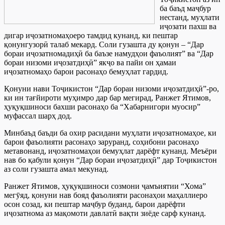
ба баъд маҷбур
нестанд, муҳлати
иҷозати пахш ва
дигар иҷозатномаҳоеро тамдид кунанд, ки пештар
қонунгузорӣ талаб мекард. Соли гузашта ду қонун – “Дар
бораи иҷозатномадиҳӣ ба баъзе намудҳои фаъолият” ва “Дар
бораи низоми иҷозатдиҳӣ” якҷо ва пайи он ҳамаи
иҷозатномаҳо барои расонаҳо бемуҳлат гардид.
Қонуни нави Тоҷикистон “Дар бораи низоми иҷозатдиҳӣ”-ро,
ки ин тағйироти муҳимро дар бар мегирад, Ранжет Ятимов,
ҳуқуқшиноси бахши расонаҳо ба “Хабарнигори муосир”
муфассал шарҳ дод.
Минбаъд баъди ба охир расидани муҳлати иҷозатномаҳое, ки
барои фаъолияти расонаҳо заруранд, соҳибони расонаҳо
метавонанд, иҷозатномаҳои бемуҳлат дарёфт кунанд. Меъёри
нав бо қабули қонун “Дар бораи иҷозатдиҳӣ” дар Тоҷикистон
аз соли гузашта амал мекунад.
Ранжет Ятимов, ҳуқуқшиноси созмони ҷамъиятии “Хома”
мегӯяд, қонуни нав бояд фаъолияти расонаҳои маҳаллиеро
осон созад, ки пештар маҷбур буданд, барои дарёфти
иҷозатнома аз мақомоти давлатӣ вақти зиёде сарф кунанд.