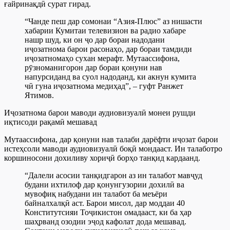
ғайринақдӣ сурат гирад.
“Чанде пеш дар сомонаи “Азия-Плюс” аз нишасти
хабарии Кумитаи телевизион ва радио хабаре
нашр шуд, ки он ҷо дар бораи надодани
иҷозатнома барои расонаҳо, дар бораи тамдиди
иҷозатномаҳо сухан мерафт. Мутаассифона,
рӯзноманигорон дар бораи қонуни нав
напурсиданд ва суол надоданд, ки акнун кумита
чӣ гуна иҷозатнома медиҳад”, – гуфт Ранжет
Ятимов.
Иҷозатнома барои маводи аудиовизуалӣ монеи рушди
иқтисоди рақамӣ мешавад
Мутаассифона, дар қонуни нав талаби дарёфти иҷозат барои
истеҳсоли маводи аудиовизуалӣ боқӣ мондааст. Ин талаботро
коршиносони дохиливу хориҷӣ борҳо танқид кардаанд.
“Далели асосии танқидгарон аз ин талабот мавҷуд
будани ихтилоф дар қонунгузории дохилӣ ва
мувофиқ набудани ин талабот ба меъёри
байналхалқӣ аст. Барои мисол, дар моддаи 40
Конститутсияи Тоҷикистон омадааст, ки ба ҳар
шаҳрванд озодии эҷод кафолат дода мешавад.