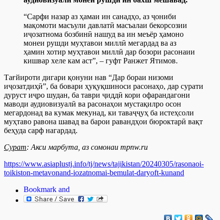
“Сарфи назар аз ҳамаи ин санадҳо, аз ҷониби
мақомоти масъули давлатӣ масъалаи бекорсозии
иҷозатнома бозбинӣ нашуд ва ин меъёр ҳамоно
монеи рушди муҳтавои миллӣ мегардад ва аз
ҳамин хотир муҳтавои миллӣ дар бозори расонаии
кишвар хеле кам аст”, – гуфт Ранжет Ятимов.
Тағйироти дигари қонуни нав “Дар бораи низоми
иҷозатдиҳӣ”, ба бовари ҳуқуқшиноси расонаҳо, дар сурати
дуруст иҷро шудан, ба таври ҷиддӣ кори офарандагони
маводи аудиовизуалӣ ва расонаҳои мустақилро осон
мегардонад ва кумак мекунад, ки таваҷҷуҳ ба истеҳсоли
муҳтаво равона шавад ва барои равандҳои бюроктарӣ вақт
беҳуда сарф нагардад.
Сурат
: Акси марбута, аз сомонаи mpnw.ru
https://www.asiaplustj.info/tj/news/tajikistan/20240305/rasonaoi-
toikiston-metavonand-iozatnomai-bemulat-daryoft-kunand