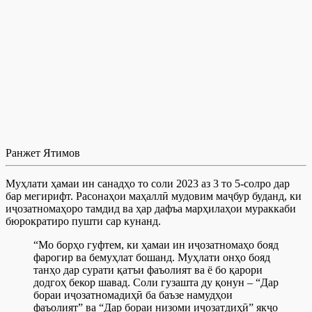
Ранжет Ятимов
Муҳлати ҳамаи ин санадҳо то соли 2023 аз 3 то 5-солро дар
бар мегирифт. Расонаҳои маҳаллӣ мудовим маҷбур буданд, ки
иҷозатномаҳоро тамдид ва ҳар дафъа марҳилаҳои мураккаби
бюрократиро пушти сар кунанд.
“Мо борҳо гуфтем, ки ҳамаи ин иҷозатномаҳо бояд
фарогир ва бемуҳлат бошанд. Муҳлати онҳо бояд
танҳо дар сурати қатъи фаъолият ва ё бо қарори
додгоҳ бекор шавад. Соли гузашта ду қонун – “Дар
бораи иҷозатномадиҳӣ ба баъзе намудҳои
фаъолият” ва “Дар бораи низоми иҷозатдиҳӣ” якҷо