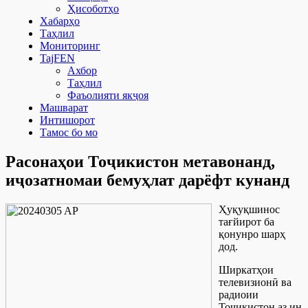
Ҳисоботҳо
Хабарҳо
Таҳлил
Мониторинг
TajFEN
Ахбор
Таҳлил
Фаъолияти якҷоя
Машварат
Интишорот
Тамос бо мо
Расонаҳои Тоҷикистон метавонанд,
иҷозатномаи бемуҳлат дарёфт кунанд
Ҳуқуқшинос
тағйирот ба
қонунро шарҳ
дод.
Ширкатҳои
телевизионӣ ва
радиоии
Тоҷикистон аз ин