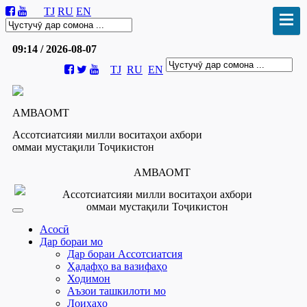
TJ
RU
EN
09:14 / 2026-08-07
TJ
RU
EN
АМВАОМТ
Ассотсиатсияи милли воситаҳои ахбори
оммаи мустақили Тоҷикистон
АМВАОМТ
Ассотсиатсияи милли воситаҳои ахбори
оммаи мустақили Тоҷикистон
Асосӣ
Дар бораи мо
Дар бораи Ассотсиатсия
Ҳадафҳо ва вазифаҳо
Ходимон
Аъзои ташкилоти мо
Лоиҳаҳо