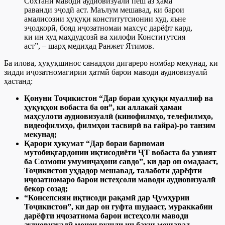
Сохтани маводи аудиовизуалӣ пеш аз ҳама
раванди эҷодӣ аст. Маълум мешавад, ки барои
амалисозии ҳуқуқи конститутсионии худ, яъне
эҷодкорӣ, бояд иҷозатномаи махсус дарёфт кард,
ки ин худ маҳдудсозӣ ва хилофи Конститутсия
аст”, – шарҳ медиҳад Ранжет Ятимов.
Ба илова, ҳуқуқшинос санадҳои дигареро номбар мекунад, ки
зидди иҷозатномагирии ҳатмӣ барои маводи аудиовизуалӣ
ҳастанд:
Қонуни Тоҷикистон “Дар бораи ҳуқуқи муаллиф ва
ҳуқуқҳои вобаста ба он”, ки аллакай ҳамаи
маҳсулоти аудиовизуалӣ (кинофилмҳо, телефилмҳо,
видеофилмҳо, филмҳои тасвирӣ ва ғайра)-ро танзим
мекунад;
Қарори ҳукумат “Дар бораи барномаи
мутобиқгардонии иқтисодиёти ҶТ вобаста ба узвият
ба Созмони умумиҷаҳони савдо”, ки дар он омадааст,
Тоҷикистон уҳдадор мешавад, талаботи дарёфти
иҷозатномаро барои истеҳсоли маводи аудиовизуалӣ
бекор созад;
“Консепсияи иқтисоди рақамӣ дар Ҷумҳурии
Тоҷикистон”, ки дар он гуфта шудааст, мураккабии
дарёфти иҷозатнома барои истеҳсоли маводи
аудиовизуалӣ монеи рушди ин бахш мешавад.