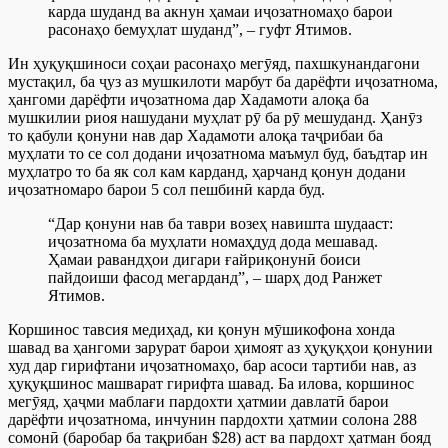
карда шуданд ва акнун ҳамаи иҷозатномаҳо барои
расонаҳо бемуҳлат шуданд”, – гуфт Ятимов.
Ин ҳуқуқшиноси соҳаи расонаҳо мегӯяд, пахшкунандагони
мустақил, ба ҷуз аз мушкилоти марбут ба дарёфти иҷозатнома,
ҳангоми дарёфти иҷозатнома дар Хадамоти алоқа ба
мушкилии риоя нашудани муҳлат рӯ ба рӯ мешуданд. Ҳанӯз
то қабули қонуни нав дар Хадамоти алоқа таҷрибаи ба
муҳлати то се сол додани иҷозатнома маъмул буд, баъдтар ин
муҳлатро то ба як сол кам карданд, ҳарчанд қонун додани
иҷозатномаро барои 5 сол пешбинӣ карда буд.
“Дар қонуни нав ба таври возеҳ навишта шудааст:
иҷозатнома ба муҳлати номаҳдуд дода мешавад.
Ҳамаи равандҳои дигари ғайриқонунӣ боиси
пайдоиши фасод мегарданд”, – шарҳ дод Ранжет
Ятимов.
Коршинос тавсия медиҳад, ки қонун мӯшикофона хонда
шавад ва ҳангоми зарурат барои ҳимоят аз ҳуқуқҳои қонунии
худ дар гирифтани иҷозатномаҳо, бар асоси тартиби нав, аз
ҳуқуқшинос машварат гирифта шавад. Ба илова, коршинос
мегӯяд, ҳаҷми маблағи пардохти ҳатмии давлатӣ барои
дарёфти иҷозатнома, инчунин пардохти ҳатмии солона 288
сомонӣ (баробар ба тақрибан $28) аст ва пардохт ҳатман бояд