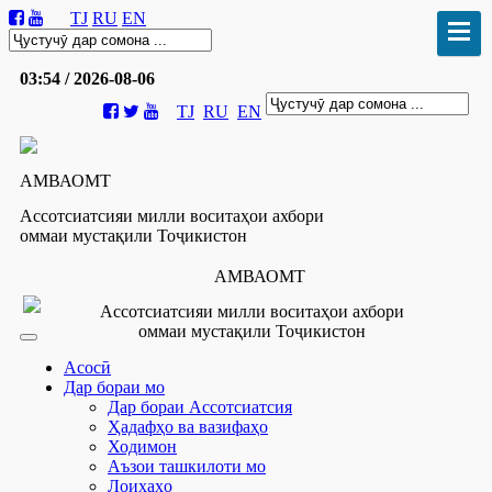
TJ
RU
EN
03:54 / 2026-08-06
TJ
RU
EN
АМВАОМТ
Ассотсиатсияи милли воситаҳои ахбори
оммаи мустақили Тоҷикистон
АМВАОМТ
Ассотсиатсияи милли воситаҳои ахбори
оммаи мустақили Тоҷикистон
Асосӣ
Дар бораи мо
Дар бораи Ассотсиатсия
Ҳадафҳо ва вазифаҳо
Ходимон
Аъзои ташкилоти мо
Лоиҳаҳо