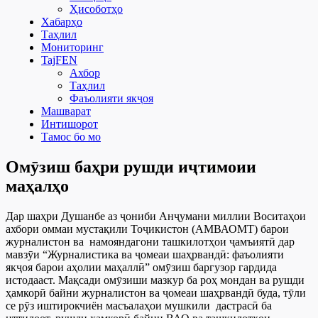
Ҳисоботҳо
Хабарҳо
Таҳлил
Мониторинг
TajFEN
Ахбор
Таҳлил
Фаъолияти якҷоя
Машварат
Интишорот
Тамос бо мо
Омӯзиш баҳри рушди иҷтимоии
маҳалҳо
Дар шаҳри Душанбе аз ҷониби Анҷумани миллии Воситаҳои
ахбори оммаи мустақили Тоҷикистон (АМВАОМТ) барои
журналистон ва намояндагони ташкилотҳои ҷамъиятӣ дар
мавзӯи “Журналистика ва ҷомеаи шаҳрвандӣ: фаъолияти
якҷоя барои аҳолии маҳаллӣ” омӯзиш баргузор гардида
истодааст.
Мақсади омӯзиши мазкур ба роҳ мондан ва рушди
ҳамкорӣ байни журналистон ва ҷомеаи шаҳрвандӣ буда, тӯли
се рӯз иштирокчиён масъалаҳои мушкили дастрасӣ ба