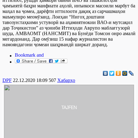
иттилоот, рушди ҳамкорӣ байни ВАО ва ташкилотҳои
ҷамъиятӣ баҳри манфиати аҳолӣ, инъикоси масоили марбут ба
маҳал ва ҷомеа, дарёфти иттилооти дақиқ аз сарчашмаҳои
маъмулиро меомӯзанд. Лоиҳаи “Нигоҳ доштани
тавозун:таҳкими устуворӣ ва аҳамиятнокии ВАО-и мутсақил
дар Тоҷикистон” аз ҷониби Иттиҳоди Аврупо маблағгузорӣ
шуда, АМВАОМТ (НАНСМИТ) ва Бунёди Томсон онро амалӣ
мегардонанд. Дар омӯзиш 15 нафар журналистон ва
намояндагони ҷомеаи шаҳрвандӣ ширкат доранд.
DPF
22.12.2020 18:09
507
Хабарҳо
TAJFEN