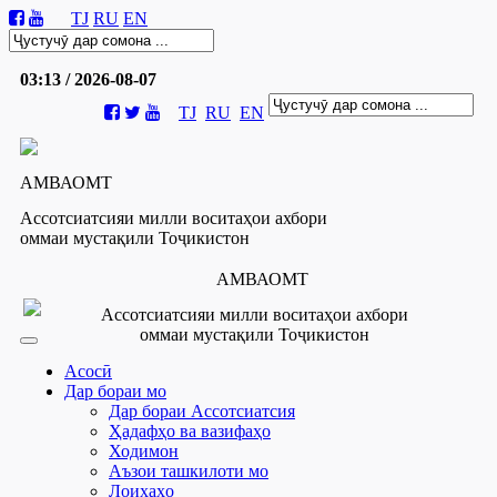
TJ
RU
EN
03:13 / 2026-08-07
TJ
RU
EN
АМВАОМТ
Ассотсиатсияи милли воситаҳои ахбори
оммаи мустақили Тоҷикистон
АМВАОМТ
Ассотсиатсияи милли воситаҳои ахбори
оммаи мустақили Тоҷикистон
Асосӣ
Дар бораи мо
Дар бораи Ассотсиатсия
Ҳадафҳо ва вазифаҳо
Ходимон
Аъзои ташкилоти мо
Лоиҳаҳо