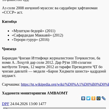
Аз соли 2008 инҷониб муассис ва сардабири ҳафтаномаи
«СССР» аст.
Китобҳо
«Муштҳои бедорӣ» (2011)
«Сафардидаи Маккавӣ» (2012)
«Терори ғурур» (2016)
Ҷоизаҳо
Барандаи Ҷоизаи Иттифоқи журналистони Тоҷикистон, ба
номи А. Лоҳутӣ дар соли 2012. Дар Рӯзи 100-солагии
матбуоти Тоҷик, 12 марти 2012 аз тарафи Президенти ҶТ бо
ҷоизаи давлатӣ — медали «Барои Хидмати шоиста» қадрдонӣ
шудааст.
Сарчашма:
https://tg.wikipedia.org/wiki/%D0%A1%D
Хадамоти мониторингии АМВАОМТ
DPF
24.04.2026 13:00
1477