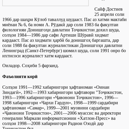
Сайф Достиев
25 апрели соли
1966 дар шаҳри Кӯлоб таваллуд шудааст. Пас аз хатми мактаби
миёнаи № 6, ба номи А. Рӯдакӣ дар соли 1983 ба факултаи
филологияи Донишгоҳи давлатии Тоҷикистон дохил шуда,
солҳои 1984—1986 дар сафи Артиши Шӯравӣ хидмат
кардааст. Пас аз хидмати ҳарбӣ ба донишгоҳ баргашта, дар
соли 1988 ба факултаи журналистикаи Донишгоҳи давлатии
Ленинград (Санкт-Петербург) шомил шуда, соли 1991 онро бо
ихтисоси журналист хатм кардааст.
Оиладор. Соҳиби 5 фарзанд.
Фаъолияти корӣ
Солҳои 1991—1992 хабарнигори ҳафтаномаи «Оинаи
Зиндагӣ», 1992—1993 хабарнигори ҳафтавори "Тоҷикистон,
1993—1996 хабарнигори «Ҷавонони Тоҷикистон», 1996—
1998 хабарнигори «Чархи Гардун», 1998—1999 сардабири
ҳафтаномаи «Самар», 1999—2001 муовини сардабири
«Ҷавонони Тоҷикистон», 2001—2006 муассис ва директори
генералии Маркази информатсионии «Хатлон-Пресс» ва
солҳои 1998—2008 хабарнигори Радиои Озодӣ дар
Тоҷикистон буд.