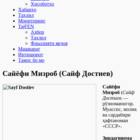
Ҳисоботҳо
Хабарҳо
Таҳлил
Мониторинг
TajFEN
Ахбор
Таҳлил
Фаъолияти якҷоя
Машварат
Интишорот
Тамос бо мо
Сайёфи Мизроб (Сайф Достиев)
Сайёфи
Мизроб
(
Сайф
Достиев
—
)
рӯзноманигор.
Муассис, молик
ва сардабири
ҳафтаномаи
«СССР».
Зиндагинома