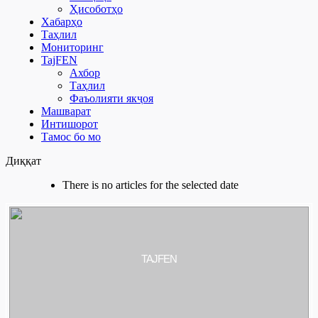
Ҳисоботҳо
Хабарҳо
Таҳлил
Мониторинг
TajFEN
Ахбор
Таҳлил
Фаъолияти якҷоя
Машварат
Интишорот
Тамос бо мо
Диққат
There is no articles for the selected date
TAJFEN