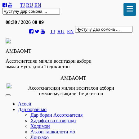
TJ
RU
EN
08:30 / 2026-08-09
TJ
RU
EN
АМВАОМТ
Ассотсиатсияи милли воситаҳои ахбори
оммаи мустақили Тоҷикистон
АМВАОМТ
Ассотсиатсияи милли воситаҳои ахбори
оммаи мустақили Тоҷикистон
Асосӣ
Дар бораи мо
Дар бораи Ассотсиатсия
Ҳадафҳо ва вазифаҳо
Ходимон
Аъзои ташкилоти мо
Лоиҳаҳо