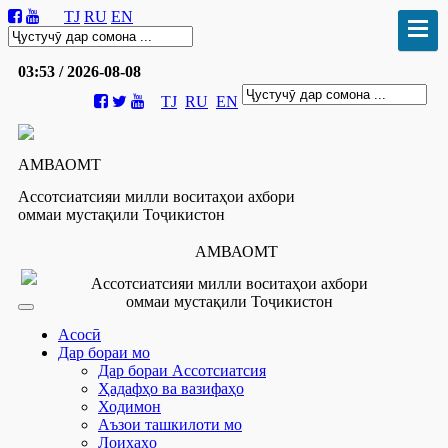
TJ
RU
EN
03:53 / 2026-08-08
TJ
RU
EN
АМВАОМТ
Ассотсиатсияи милли воситаҳои ахбори
оммаи мустақили Тоҷикистон
АМВАОМТ
Ассотсиатсияи милли воситаҳои ахбори
оммаи мустақили Тоҷикистон
Асосӣ
Дар бораи мо
Дар бораи Ассотсиатсия
Ҳадафҳо ва вазифаҳо
Ходимон
Аъзои ташкилоти мо
Лоиҳаҳо