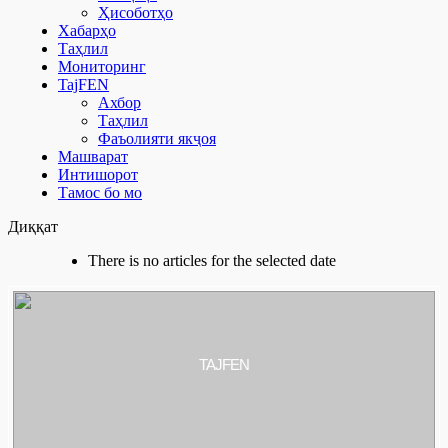
Ҳисоботҳо
Хабарҳо
Таҳлил
Мониторинг
TajFEN
Ахбор
Таҳлил
Фаъолияти якҷоя
Машварат
Интишорот
Тамос бо мо
Диққат
There is no articles for the selected date
TAJFEN